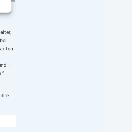
eiter,
bei
tädten
und –
eln.“
ihre