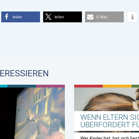
teilen
teilen
E-Mail
TERESSIEREN
WENN ELTERN SI
ÜBERFORDERT F
Wer Kinder hat, hat sich be