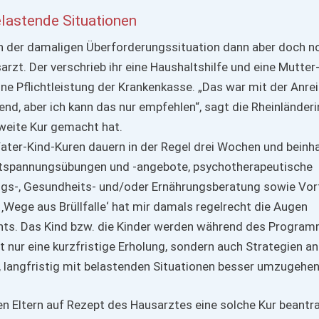
elastende Situationen
h in der damaligen Überforderungssituation dann aber doch n
rzt. Der verschrieb ihr eine Haushaltshilfe und eine Mutter
ine Pflichtleistung der Krankenkasse. „Das war mit der Anre
nd, aber ich kann das nur empfehlen“, sagt die Rheinländerin
zweite Kur gemacht hat.
ater-Kind-Kuren dauern in der Regel drei Wochen und beinh
tspannungsübungen und ‑angebote, psychotherapeutische
ngs-, Gesundheits- und/oder Ernährungsberatung sowie Vor
 ‚Wege aus Brüllfalle‘ hat mir damals regelrecht die Augen
ents. Das Kind bzw. die Kinder werden während des Progra
cht nur eine kurzfristige Erholung, sondern auch Strategien an
langfristig mit belastenden Situationen besser umzugehen
nen Eltern auf Rezept des Hausarztes eine solche Kur beantr