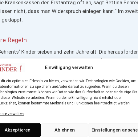
die Krankenkassen den Erstantrag oft ab, sagt Bettina Behre
 wissen nicht, dass man Widerspruch einlegen kann.“ Im zwei
 geklappt.
are Regeln
Behrents‘ Kinder sieben und zehn Jahre alt. Die herausforde
war nicht unbedingt weniger geworden. Wo früher das
Einwilligung verwalten
machen Probleme bereite, seien es jetzt etwa die Hausauf
e mit ihrem Sohn wegen einer vermeintlichen Nichtigkeit
dir ein optimales Erlebnis zu bieten, verwenden wir Technologien wie Cookies, um
Insgesamt sei sie aber gelassener geworden, versuche
äteinformationen zu speichern und/oder darauf zuzugreifen. Wenn du diesen
hnologien zustimmst, können wir Daten wie das Surfverhalten oder eindeutige IDs
sch zu lösen und lasse auch mal „Fünfe gerade sein“. „Mit D
 dieser Website verarbeiten. Wenn du deine Einwilligung nicht erteilst oder
r das Gegenteil: dass die Kinder erst recht zumachen und di
ückziehst, können bestimmte Merkmale und Funktionen beeinträchtigt werden.
“ Inkonsequent? „Vielleicht“, sagt die Erzieherin, „aber man 
nste verwalten
chtig genug ist, um darauf zu bestehen und es dann auch
nen. Kinder brauchen klare Regeln und Grenzen, gemeinsame
Akzeptieren
Ablehnen
Einstellungen anseh
viel Freiraum. Wenn man immer nur ‚nein‘ sagt und verbietet,