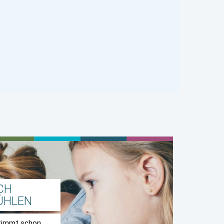
CH
ÜHLEN
stimmt schon