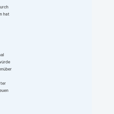
durch
n hat
mal
 würde
genüber
ter
reuen