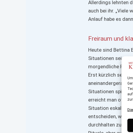
Allerdings lehnten 
auch bei ihr. „Viele
Anlauf habe es dann
Freiraum und kl
Heute sind Bettina 
Situationen seien z
morgendliche Fertig
Erst kürzlich sei si
Um 
aneinandergeraten. 
Ger
Tec
Situationen spieleri
auf
erreicht man oft nu
zur
Situation eskaliert.
Die
entscheiden, was wi
durchhalten zu kön
Rituale, aber auch 