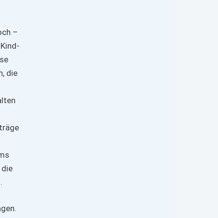
och –
-Kind-
ise
, die
alten
träge
mms
 die
.
agen.