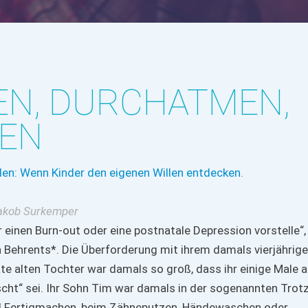
N, DURCHATMEN,
LEN
len: Wenn Kinder den eigenen Willen entdecken.
-Jakob Surkemper
r einen Burn-out oder eine postnatale Depression vorstelle“,
na Behrents*. Die Überforderung mit ihrem damals vierjährig
te alten Tochter war damals so groß, dass ihr einige Male 
cht“ sei. Ihr Sohn Tim war damals in der sogenannten Trot
 Fertigmachen, beim Zähneputzen, Händewaschen oder