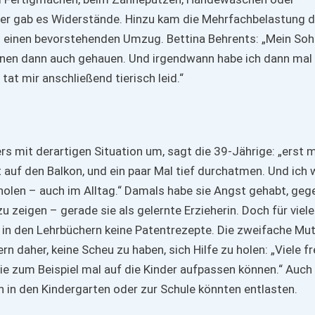
r gab es Widerstände. Hinzu kam die Mehrfachbelastung 
d einen bevorstehenden Umzug. Bettina Behrents: „Mein Soh
onen dann auch gehauen. Und irgendwann habe ich dann mal
at mir anschließend tierisch leid.“
rs mit derartigen Situation um, sagt die 39-Jährige: „erst 
t auf den Balkon, und ein paar Mal tief durchatmen. Und ich
e holen – auch im Alltag.“ Damals habe sie Angst gehabt, ge
 zeigen – gerade sie als gelernte Erzieherin. Doch für viele
 in den Lehrbüchern keine Patentrezepte. Die zweifache Mut
rn daher, keine Scheu zu haben, sich Hilfe zu holen: „Viele f
sie zum Beispiel mal auf die Kinder aufpassen können.“ Auch
in den Kindergarten oder zur Schule könnten entlasten.