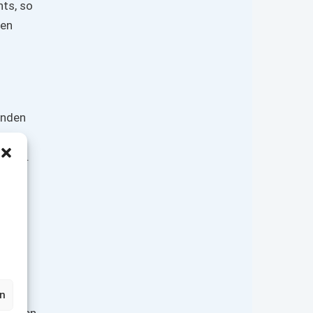
nts, so
ten
rnden
gaben.
ruck
e
muss
en
 nehmen