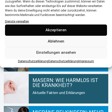
zuzugreifen. Wenn du diesen Technologien zustimmst, können wir Daten
GLUTENINTOLERANZ & ZÖLIAKIE:
wie das Surfverhalten oder eindeutige IDs auf dieser Website verarbeiten.
WENN GLUTEN GEFÄHRLICH
Wenn du deine Einwilligung nicht erteilst oder zurückziehst, können
WIRD
bestimmte Merkmale und Funktionen beeinträchtigt werden.
Dienste verwalten
Fakten, Anzeichen & Tipps für Eltern
Akzeptieren
Ablehnen
DAS ERWEITERTE
Einstellungen ansehen
NEUGEBORENEN-SCREENING
Fakten, Vorteile und Ablauf des Tests
Datenschutzerklärung
Datenschutzerklärung
Impressum
MASERN: WIE HARMLOS IST
DIE KRANKHEIT?
Aktuelle Fakten und Erklärungen