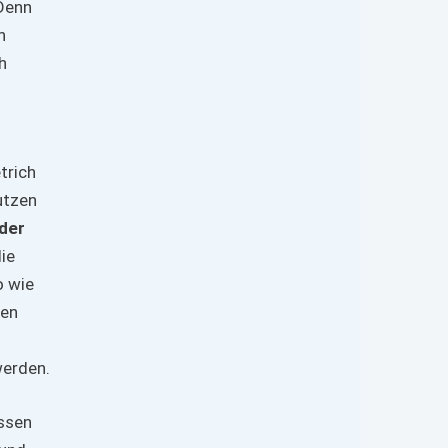
„Denn
n
h
trich
utzen
 der
ie
o wie
men
werden.
ssen