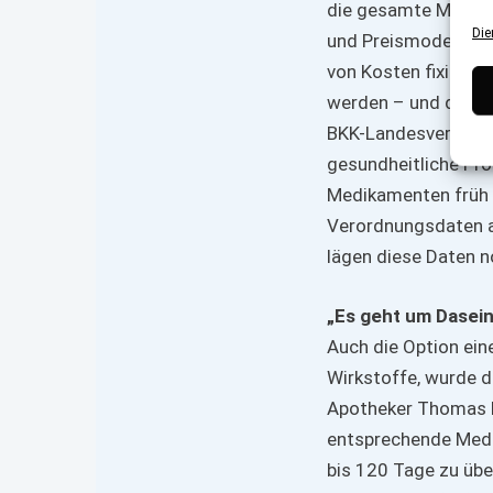
die gesamte Medika
Die
und Preismodelle m
von Kosten fixiert 
werden – und das m
BKK-Landesverband
gesundheitliche Pr
Medikamenten früh e
Verordnungsdaten al
lägen diese Daten n
„Es geht um Dasein
Auch die Option ein
Wirkstoffe, wurde d
Apotheker Thomas P
entsprechende Med
bis 120 Tage zu übe