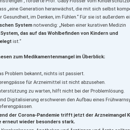
nstrengen“, forderte Prof. Gaby Flösser vom Kinderschutzb
ass „eine Generation heranwächst, die mit sich selbst komp
r Gesundheit, im Denken, im Fühlen.“ Für sie ist außerdem e
ischen System
notwendig: „Neben einer kurativen Medizin
n
System, das auf das Wohlbefinden von Kindern und
elegt
ist.“
hesen zum Medikamentenmangel im Überblick:
s Problem bekannt, nichts ist passiert.
ferengpässe für Arzneimittel ist nicht abzusehen.
nterstützung zu warten, hilft nicht bei der Problemlösung.
und Digitalisierung erschweren den Aufbau eines Frühwarn
ieferengpässen.
nd der Corona-Pandemie trifft jetzt der Arzneimangel 
 erneut wieder besonders stark.