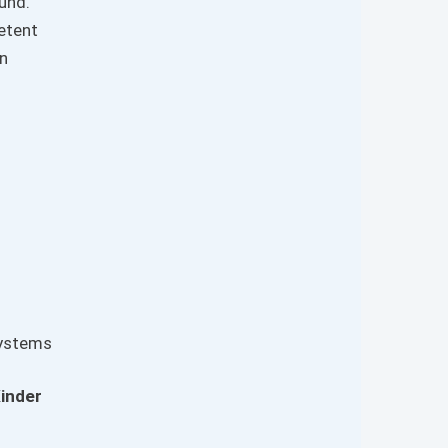
und.
etent
in
systems
Kinder