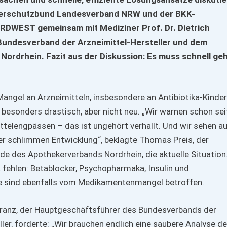
derschutzbund Landesverband NRW und der BKK-
DWEST gemeinsam mit Mediziner Prof. Dr. Dietrich
undesverband der Arzneimittel-Hersteller und dem
Nordrhein. Fazit aus
der Diskussion: Es muss schnell ge
angel an Arzneimitteln, insbesondere an Antibiotika-Kinde
r besonders drastisch, aber nicht neu. „Wir warnen schon sei
ttelengpässen – das ist ungehört verhallt. Und wir sehen a
ser schlimmen Entwicklung“, beklagte Thomas Preis, der
e des Apothekerverbands Nordrhein, die aktuelle Situation
a fehlen: Betablocker, Psychopharmaka, Insulin und
sind ebenfalls vom Medikamentenmangel betroffen.
Cranz, der Hauptgeschäftsführer des Bundesverbands der
ler, forderte: „Wir brauchen endlich eine saubere Analyse de