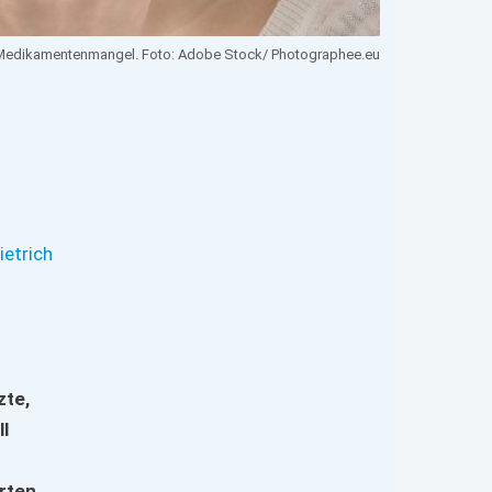
m Medikamentenmangel. Foto: Adobe Stock/ Photographee.eu
etrich
zte,
l
erten