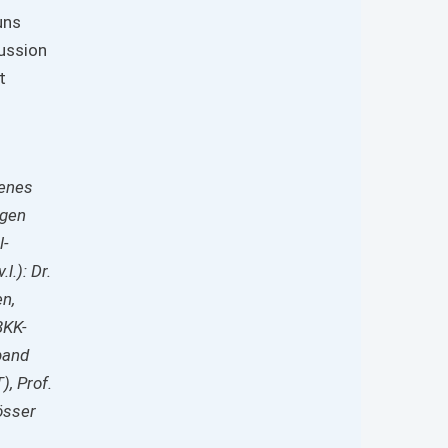
uns
kussion
t
enes
egen
l-
l.): Dr.
n,
BKK-
band
, Prof.
össer