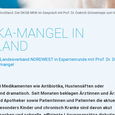
eutschland. Der DKSB NRW im Gespräch mit Prof. Dr. Dietrich Grönemeyer zu
KA-MANGEL IN
LAND
andesverband NORDWEST in Expertenrunde mit Prof. Dr. Di
mangel
i Medikamenten wie Antibiotika, Hustensäften oder
ind dramatisch. Seit Monaten beklagen Ärztinnen und Är
 Apotheker sowie Patientinnen und Patienten die aktuel
esonders Kinder und chronisch Kranke sind davon akut
sachen und schnelle, effiziente Lösungsansätze diskuti