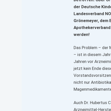
der Deutsche Kin
Landesverband NOR
Grönemeyer, dem B
Apothekerverband 
werden!
Das Problem – der M
– ist in diesem Jah
Jahren vor Arzneimi
jetzt kein Ende die
Vorstandsvorsitzend
nicht nur Antibiotik
Magenmedikamente 
Auch Dr. Hubertus 
Arzneimittel-Herstel