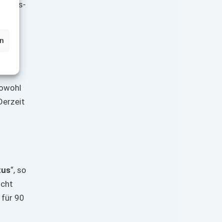
hnungs-
ierung
t
en
es
das
sowohl
Derzeit
xus
“, so
icht
für 90