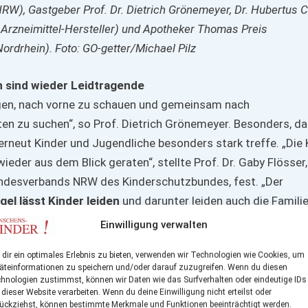
RW), Gastgeber Prof. Dr. Dietrich Grönemeyer, Dr. Hubertus 
Arzneimittel-Hersteller) und Apotheker Thomas Preis
rdrhein). Foto: GO-getter/Michael Pilz
n sind wieder Leidtragende
iegen, nach vorne zu schauen und gemeinsam nach
n zu suchen“, so Prof. Dietrich Grönemeyer. Besonders, da
erneut Kinder und Jugendliche besonders stark treffe. „Die 
 wieder aus dem Blick geraten“, stellte Prof. Dr. Gaby Flösser,
ndesverbands NRW des Kinderschutzbundes, fest. „Der
l lässt Kinder leiden
und darunter leiden auch die Familie
ist ein sich wechselseitig verstärkendes Problem.“
Einwilligung verwalten
eine große Lösung“
dir ein optimales Erlebnis zu bieten, verwenden wir Technologien wie Cookies, um
äteinformationen zu speichern und/oder darauf zuzugreifen. Wenn du diesen
er Diskussionsrunde waren sich schnell einig: Die eine gro
hnologien zustimmst, können wir Daten wie das Surfverhalten oder eindeutige IDs
 dieser Website verarbeiten. Wenn du deine Einwilligung nicht erteilst oder
lem schnell beseitigt, kann es nicht geben. Es sei unrealisti
ückziehst, können bestimmte Merkmale und Funktionen beeinträchtigt werden.