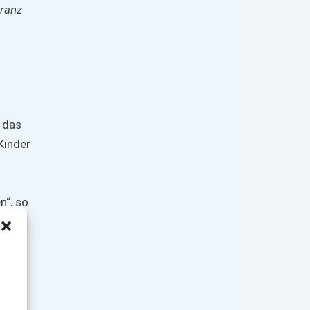
Cranz
 das
Kinder
n“, so
ße
sch,