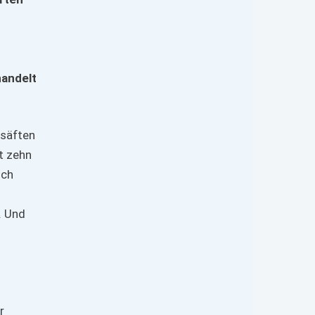
handelt
rsäften
t zehn
uch
. Und
r