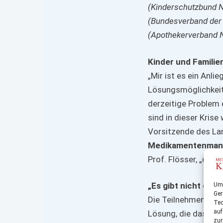
(Kinderschutzbund N
(Bundesverband der 
(Apothekerverband No
Kinder und Familie
„Mir ist es ein Anl
Lösungsmöglichkeite
derzeitige Problem 
sind in dieser Krise
Vorsitzende des La
Medikamentenmange
Prof. Flösser, „das 
„Es gibt nicht die 
Um 
Ger
Die Teilnehmenden d
Tec
auf
Lösung, die das Prob
zur