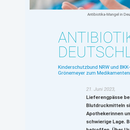
Antibiotika-Mangel in D
ANTIBIOTI
DEUTSCH
Kinderschutzbund NRW und BKK-L
Grönemeyer zum Medikamenten
21. Juni 2023,
Lieferengpässe be
Blutdruckmitteln s
Apothekerinnen und
schwierige Lage. B
betroffen. Über Ur