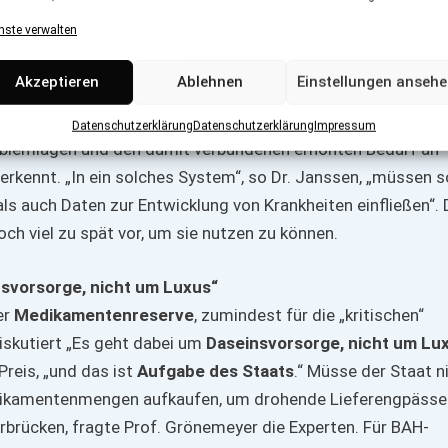
mentenproduktion zurück nach Europa zu verlagern, Abrec
nste verwalten
üssten angepasst werden und weniger allein auf die Reduz
sein. Es müsse eben an verschiedenen Stellschrauben gedreh
Akzeptieren
Ablehnen
Einstellungen anseh
it gemeinsamer Anstrengung. Dr. Dirk Janssen, Vorstand d
s NORDWEST, brachte ein
Frühwarnsystem
ins Gespräch, 
Datenschutzerklärung
Datenschutzerklärung
Impressum
oblemlagen und den damit verbundenen erhöhten Bedarf an
rkennt. „In ein solches System“, so Dr. Janssen, „müssen 
s auch Daten zur Entwicklung von Krankheiten einfließen“. 
och viel zu spät vor, um sie nutzen zu können.
svorsorge, nicht um Luxus“
er
Medikamentenreserve
, zumindest für die „kritischen“
iskutiert „Es geht dabei um
Daseinsvorsorge, nicht um Lu
reis, „und das ist
Aufgabe des Staats
.“ Müsse der Staat n
ikamentenmengen aufkaufen, um drohende Lieferengpässe 
rbrücken, fragte Prof. Grönemeyer die Experten. Für BAH-