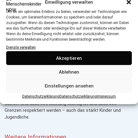
Einwilligung verwalten
die nur darauf warten, etwas Abwertendes zu posten.
Um dir ein optimales Erlebnis zu bieten, verwenden wir Technologien wie
Cookies, um Geräteinformationen zu speichern und/oder darauf
zuzugreifen. Wenn du diesen Technologien zustimmst, können wir Daten
wie das Surfverhalten oder eindeutige IDs auf dieser Website verarbeiten.
Wenn du deine Einwilligung nicht erteilst oder zurückziehst, können
bestimmte Merkmale und Funktionen beeinträchtigt werden.
Foto: DKSB OV Detmold
Dienste verwalten
Wie können Eltern ihren Kindern ein positives Körperbild
Akzeptieren
vermitteln?
Ablehnen
Eda Kanber:
Wir sind alle unterschiedlich. Jeder Mensch sieht
anders aus, jeder hat schöne Körperteile und vielleicht weniger
Einstellungen ansehen
schöne und das ist alles sehr individuell. Das ist eine wichtige
Botschaft, die Eltern ihren Kindern mit auf den Weg geben
Datenschutzerklärung
Datenschutzerklärung
Impressum
sollten. Und dass ihre Meinung wichtig ist und dass ihre
Grenzen respektiert werden – auch das stärkt Kinder und
Jugendliche.
Weitere Informationen