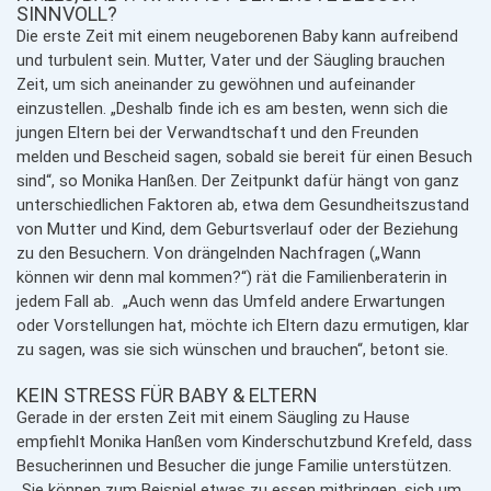
SINNVOLL?
Die erste Zeit mit einem neugeborenen Baby kann aufreibend
und turbulent sein. Mutter, Vater und der Säugling brauchen
Zeit, um sich aneinander zu gewöhnen und aufeinander
einzustellen. „Deshalb finde ich es am besten, wenn sich die
jungen Eltern bei der Verwandtschaft und den Freunden
melden und Bescheid sagen, sobald sie bereit für einen Besuch
sind“, so Monika Hanßen. Der Zeitpunkt dafür hängt von ganz
unterschiedlichen Faktoren ab, etwa dem Gesundheitszustand
von Mutter und Kind, dem Geburtsverlauf oder der Beziehung
zu den Besuchern. Von drängelnden Nachfragen („Wann
können wir denn mal kommen?“) rät die Familienberaterin in
jedem Fall ab. „Auch wenn das Umfeld andere Erwartungen
oder Vorstellungen hat, möchte ich Eltern dazu ermutigen, klar
zu sagen, was sie sich wünschen und brauchen“, betont sie.
KEIN STRESS FÜR BABY & ELTERN
Gerade in der ersten Zeit mit einem Säugling zu Hause
empfiehlt Monika Hanßen vom Kinderschutzbund Krefeld, dass
Besucherinnen und Besucher die junge Familie unterstützen.
„Sie können zum Beispiel etwas zu essen mitbringen, sich um