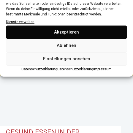
wie das Surfverhalten oder eindeutige IDs auf dieser Website verarbeiten.
Wenn du deine Einwilligung nicht erteilst oder zurückziehst, können
bestimmte Merkmale und Funktionen beeinträchtigt werden.
Dienste verwalten
Akzeptieren
DAMIT ELTERN GUT
Ablehnen
ABGESICHERT SIND
Einstellungen ansehen
Schwangerschaft, Entbindung und Elternzeit
Datenschutzerklärung
Datenschutzerklärung
Impressum
GESUND ESSEN IN DER