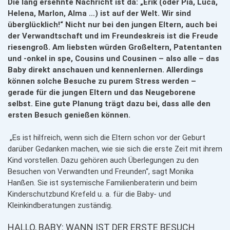
Die lang ersehnte Nachricht ist da: „Erik (oder Pia, Luca,
Helena, Marlon, Alma …) ist auf der Welt. Wir sind
überglücklich!“ Nicht nur bei den jungen Eltern, auch bei
der Verwandtschaft und im Freundeskreis ist die Freude
riesengroß. Am liebsten würden Großeltern, Patentanten
und -onkel in spe, Cousins und Cousinen – also alle – das
Baby direkt anschauen und kennenlernen. Allerdings
können solche Besuche zu purem Stress werden –
gerade für die jungen Eltern und das Neugeborene
selbst. Eine gute Planung trägt dazu bei, dass alle den
ersten Besuch genießen können.
„Es ist hilfreich, wenn sich die Eltern schon vor der Geburt
darüber Gedanken machen, wie sie sich die erste Zeit mit ihrem
Kind vorstellen. Dazu gehören auch Überlegungen zu den
Besuchen von Verwandten und Freunden“, sagt Monika
Hanßen. Sie ist systemische Familienberaterin und beim
Kinderschutzbund Krefeld u. a. für die Baby- und
Kleinkindberatungen zuständig.
HALLO, BABY: WANN IST DER ERSTE BESUCH