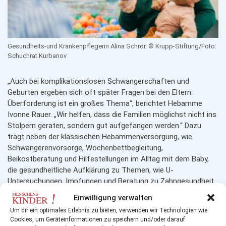
Gesundheits-und Krankenpflegerin Alina Schrör. © Krupp-Stiftung/Foto:
Schuchrat Kurbanov
„Auch bei komplikationslosen Schwangerschaften und
Geburten ergeben sich oft später Fragen bei den Eltern.
Überforderung ist ein großes Thema“, berichtet Hebamme
Ivonne Rauer. „Wir helfen, dass die Familien möglichst nicht ins
Stolpern geraten, sondern gut aufgefangen werden.“ Dazu
trägt neben der klassischen Heb­ammen­versorgung, wie
Schwangeren­vorsorge, Wochen­bett­begleitung,
Beikostberatung und Hilfe­stellungen im Alltag mit dem Baby,
die gesund­heitliche Aufklärung zu Themen, wie U-
Untersuchungen, Impfungen und Beratun­g zu Zahngesundheit
und Ernährung, bei. „Wir arbeiten sehr viel präventiv und haben
Einwilligung verwalten
den Gesundheitsstatus der Kinder im Blick“, sagt Gesundheits-
Um dir ein optimales Erlebnis zu bieten, verwenden wir Technologien wie
und Kinderkrankenschwester Alina Schrör.
Cookies, um Geräteinformationen zu speichern und/oder darauf