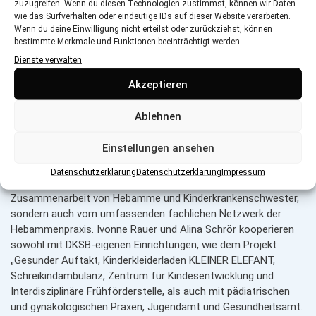
zuzugreifen. Wenn du diesen Technologien zustimmst, können wir Daten
wie das Surfverhalten oder eindeutige IDs auf dieser Website verarbeiten.
Hilfreiches Netzwerk
Wenn du deine Einwilligung nicht erteilst oder zurückziehst, können
bestimmte Merkmale und Funktionen beeinträchtigt werden.
In den Praxisräumen können Säuglinge untersucht werden,
Dienste verwalten
Hand­griffe wie Wickeln oder Stillen gezeigt und Spiel- und
Akzeptieren
Bewe­gungs­gruppen veranstaltet werden. Gerade Spielgruppen
und Elterncafé sind gute Angebote für Mütter und Väter, die
Ablehnen
auf diese Weise Kontakte knüpfen und sich mit anderen jungen
Familien austauschen können.
Einstellungen ansehen
Die Familien, die von der Hebammenpraxis „Schützende Hände“
Datenschutzerklärung
Datenschutzerklärung
Impressum
betreut werden, profitieren nicht nur von der übergreifenden
Zusammenarbeit von Hebamme und Kinderkrankenschwester,
sondern auch vom umfassenden fachlichen Netzwerk der
Hebammenpraxis. Ivonne Rauer und Alina Schrör kooperieren
sowohl mit DKSB-eigenen Einrichtungen, wie dem Projekt
„Gesunder Auftakt, Kinderkleiderladen KLEINER ELEFANT,
Schreikindambulanz, Zentrum für Kindesentwicklung und
Interdisziplinäre Frühförderstelle, als auch mit pädiatrischen
und gynäkologischen Praxen, Jugendamt und Gesundheitsamt.