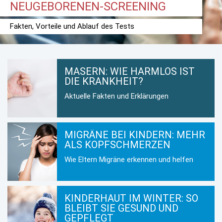
NEUGEBORENEN-SCREENING
Fakten, Vorteile und Ablauf des Tests
MASERN: WIE HARMLOS IST
DIE KRANKHEIT?
Aktuelle Fakten und Erklärungen
MIGRÄNE BEI KINDERN: MEHR
ALS KOPFSCHMERZEN
Wie Eltern Migräne erkennen und helfen
KINDERHAUT IM WINTER: SO
BLEIBT SIE GESUND UND
GEPFLEGT