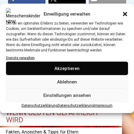
Einwilligung verwalten
Um dir ein optimales Erlebnis zu bieten, verwenden wir Technologien wie
Cookies, um Geräteinformationen zu speichern und/oder darauf
zuzugreifen. Wenn du diesen Technologien zustimmst, können wir Daten
wie das Surfverhalten oder eindeutige IDs auf dieser Website verarbeiten.
DAS KÖNNTE SIE AUCH INTERESSIEREN
Wenn du deine Einwilligung nicht erteilst oder zurückziehst, können
bestimmte Merkmale und Funktionen beeinträchtigt werden.
Dienste verwalten
Akzeptieren
Ablehnen
Einstellungen ansehen
GLUTENINTOLERANZ & ZÖLIAKIE:
Datenschutzerklärung
Datenschutzerklärung
Impressum
WENN GLUTEN GEFÄHRLICH
WIRD
Fakten, Anzeichen & Tipps für Eltern