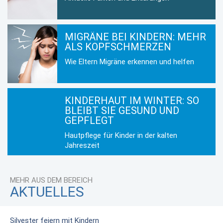
MIGRÄNE BEI KINDERN: MEHR
ALS KOPFSCHMERZEN
Wie Eltern Migräne erkennen und helfen
KINDERHAUT IM WINTER: SO
BLEIBT SIE GESUND UND
GEPFLEGT
Hautpflege für Kinder in der kalten
Jahreszeit
MEHR AUS DEM BEREICH
AKTUELLES
Silvester feiern mit Kindern