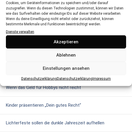
Cookies, um Geräteinformationen zu speichern und/oder darauf
BLEIBT SIE GESUND UND
zuzugreifen. Wenn du diesen Technologien zustimmst, können wir Daten
GEPFLEGT
wie das Surfverhalten oder eindeutige IDs auf dieser Website verarbeiten.
Wenn du deine Einwilligung nicht erteilst oder zurückziehst, können
Hautpflege für Kinder in der kalten
bestimmte Merkmale und Funktionen beeinträchtigt werden.
Jahreszeit
Dienste verwalten
Akzeptieren
MEHR AUS DEM BEREICH
AKTUELLES
Ablehnen
Einstellungen ansehen
Silvester feiern mit Kindern
Datenschutzerklärung
Datenschutzerklärung
Impressum
Wenn das Geld für Hobbys nicht reicht
Kinder präsentieren „Dein gutes Recht“
Lichterfeste sollen die dunkle Jahreszeit aufhellen