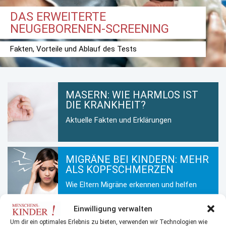
DAS ERWEITERTE
NEUGEBORENEN-SCREENING
Fakten, Vorteile und Ablauf des Tests
MASERN: WIE HARMLOS IST
DIE KRANKHEIT?
Aktuelle Fakten und Erklärungen
MIGRÄNE BEI KINDERN: MEHR
ALS KOPFSCHMERZEN
Wie Eltern Migräne erkennen und helfen
Einwilligung verwalten
KINDERHAUT IM WINTER: SO
Um dir ein optimales Erlebnis zu bieten, verwenden wir Technologien wie