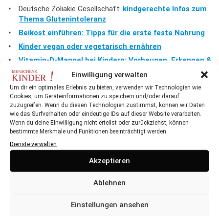
Deutsche Zöliakie Gesellschaft:
kindgerechte Infos zum
Thema Glutenintoleranz
Beikost einführen: Tipps für die erste feste Nahrung
Kinder vegan oder vegetarisch ernähren
Vitamin-D-Mangel bei Kindern: Vorbeugen, Erkennen &
Beheben
Einwilligung verwalten
Um dir ein optimales Erlebnis zu bieten, verwenden wir Technologien wie
Cookies, um Geräteinformationen zu speichern und/oder darauf
zuzugreifen. Wenn du diesen Technologien zustimmst, können wir Daten
teilen
teilen
E-Mail
wie das Surfverhalten oder eindeutige IDs auf dieser Website verarbeiten.
Wenn du deine Einwilligung nicht erteilst oder zurückziehst, können
bestimmte Merkmale und Funktionen beeinträchtigt werden.
Dienste verwalten
Akzeptieren
DAS KÖNNTE SIE AUCH INTERESSIEREN
Ablehnen
Einstellungen ansehen