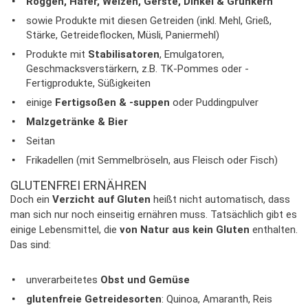
Roggen, Hafer, Weizen, Gerste, Dinkel & Grünkern
sowie Produkte mit diesen Getreiden (inkl. Mehl, Grieß,
Stärke, Getreideflocken, Müsli, Paniermehl)
Produkte mit
Stabilisatoren
, Emulgatoren,
Geschmacksverstärkern, z.B. TK-Pommes oder -
Fertigprodukte, Süßigkeiten
einige
Fertigsoßen & -suppen
oder Puddingpulver
Malzgetränke & Bier
Seitan
Frikadellen (mit Semmelbröseln, aus Fleisch oder Fisch)
GLUTENFREI ERNÄHREN
Doch ein
Verzicht auf Gluten
heißt nicht automatisch, dass
man sich nur noch einseitig ernähren muss. Tatsächlich gibt es
einige Lebensmittel, die
von Natur aus kein Gluten
enthalten.
Das sind:
unverarbeitetes
Obst und Gemüse
glutenfreie Getreidesorten
: Quinoa, Amaranth, Reis