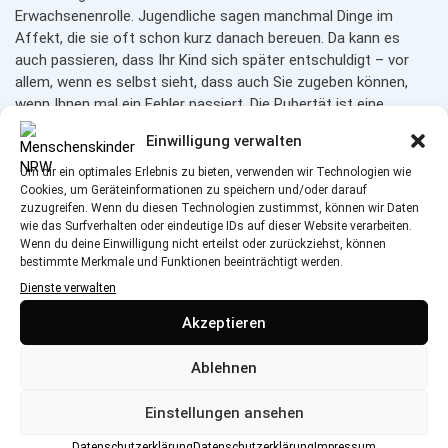
Erwachsenenrolle. Jugendliche sagen manchmal Dinge im
Affekt, die sie oft schon kurz danach bereuen. Da kann es
auch passieren, dass Ihr Kind sich später entschuldigt – vor
allem, wenn es selbst sieht, dass auch Sie zugeben können,
wenn Ihnen mal ein Fehler passiert. Die Pubertät ist eine
ziemlich verletzliche Zeit für junge Menschen. Wenn Sie
Einwilligung verwalten
merken, dass Sie alleine nicht mehr weiterkommen, scheuen
Sie sich nicht, professionelle Hilfe in Anspruch zu nehmen.
Um dir ein optimales Erlebnis zu bieten, verwenden wir Technologien wie
Cookies, um Geräteinformationen zu speichern und/oder darauf
Zum Beispiel können der Kinderschutzbund oder das
zuzugreifen. Wenn du diesen Technologien zustimmst, können wir Daten
Jugendamt in Ihrer Nähe gute Anlaufstellen sein, um sich
wie das Surfverhalten oder eindeutige IDs auf dieser Website verarbeiten.
beraten zu lassen.
Wenn du deine Einwilligung nicht erteilst oder zurückziehst, können
bestimmte Merkmale und Funktionen beeinträchtigt werden.
Dienste verwalten
Akzeptieren
Zum Weiterlesen
Ablehnen
Das ist der neue Elternratgeber
„Erziehen ohne Gewalt.
Gemeinsam den Familienalltag meistern“
vom
Einstellungen ansehen
Kinderschutzbund Bundesverband
Datenschutzerklärung
Datenschutzerklärung
Impressum