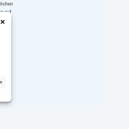
lichen
on auf
lesen
en