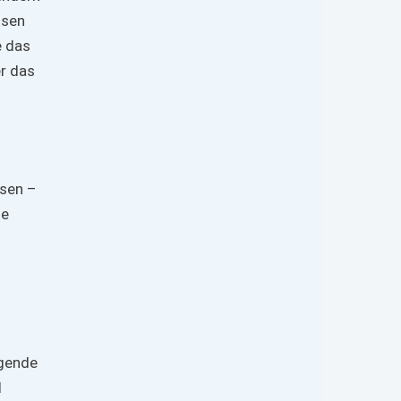
ssen
e das
er das
ssen –
ne
egende
d