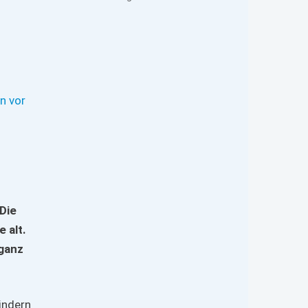
n vor
Die
 alt.
 ganz
indern