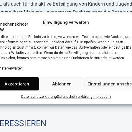
, als auch für die aktive Beteiligung von Kindern und Jugend
igung ihrer Meinung. In mehreren Punkten geht die Resoluti
ige Grundrechte von Kindern ein, die man online direkt nach
Einwilligung verwalten
n
.
dir ein optimales Erlebnis zu bieten, verwenden wir Technologien wie Cookies, um
äteinformationen zu speichern und/oder darauf zuzugreifen. Wenn du diesen
ww.kinderschutzbund-nrw.de
hnologien zustimmst, können wir Daten wie das Surfverhalten oder eindeutige IDs
 dieser Website verarbeiten. Wenn du deine Einwilligung nicht erteilst oder
ückziehst, können bestimmte Merkmale und Funktionen beeinträchtigt werden.
nste verwalten
teilen
teilen
E-Mail
Akzeptieren
Ablehnen
Einstellungen anseh
Datenschutzerklärung
Datenschutzerklärung
Impressum
TERESSIEREN