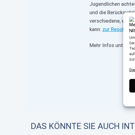
Jugendlichen achtet
und die Berücksicht
verschiedene, wicht
kann:
zur Resolutio
Um 
Ger
Mehr Infos unter:
w
Tec
auf
zur
Die
DAS KÖNNTE SIE AUCH IN