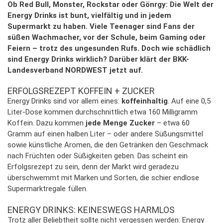
Ob Red Bull, Monster, Rockstar oder Gönrgy: Die Welt der
Energy Drinks ist bunt, vielfältig und in jedem
Supermarkt zu haben. Viele Teenager sind Fans der
süßen Wachmacher, vor der Schule, beim Gaming oder
Feiern – trotz des ungesunden Rufs. Doch wie schädlich
sind Energy Drinks wirklich? Darüber klärt der BKK-
Landesverband NORDWEST jetzt auf.
ERFOLGSREZEPT KOFFEIN + ZUCKER
Energy Drinks sind vor allem eines:
koffeinhaltig
. Auf eine 0,5
Liter-Dose kommen durchschnittlich etwa 160 Milligramm
Koffein. Dazu kommen
jede Menge Zucker
– etwa 60
Gramm auf einen halben Liter – oder andere Süßungsmittel
sowie künstliche Aromen, die den Getränken den Geschmack
nach Früchten oder Süßigkeiten geben. Das scheint ein
Erfolgsrezept zu sein, denn der Markt wird geradezu
überschwemmt mit Marken und Sorten, die schier endlose
Supermarktregale füllen.
ENERGY DRINKS: KEINESWEGS HARMLOS
Trotz aller Beliebtheit sollte nicht vergessen werden: Energy