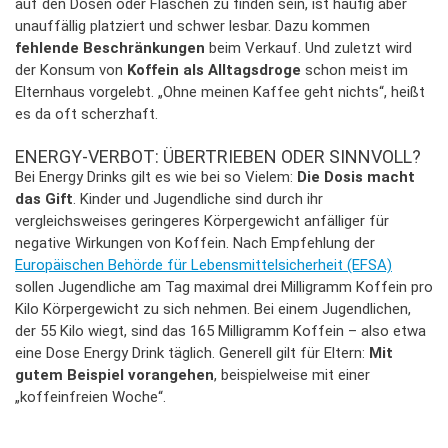
auf den Dosen oder Flaschen zu finden sein, ist häufig aber
unauffällig platziert und schwer lesbar. Dazu kommen
fehlende Beschränkungen
beim Verkauf. Und zuletzt wird
der Konsum von
Koffein als Alltagsdroge
schon meist im
Elternhaus vorgelebt. „Ohne meinen Kaffee geht nichts“, heißt
es da oft scherzhaft.
ENERGY-VERBOT: ÜBERTRIEBEN ODER SINNVOLL?
Bei Energy Drinks gilt es wie bei so Vielem:
Die Dosis macht
das Gift
. Kinder und Jugendliche sind durch ihr
vergleichsweises geringeres Körpergewicht anfälliger für
negative Wirkungen von Koffein. Nach Empfehlung der
Europäischen Behörde für Lebensmittelsicherheit (EFSA)
sollen Jugendliche am Tag maximal drei Milligramm Koffein pro
Kilo Körpergewicht zu sich nehmen. Bei einem Jugendlichen,
der 55 Kilo wiegt, sind das 165 Milligramm Koffein – also etwa
eine Dose Energy Drink täglich. Generell gilt für Eltern:
Mit
gutem Beispiel vorangehen
, beispielweise mit einer
„koffeinfreien Woche“.