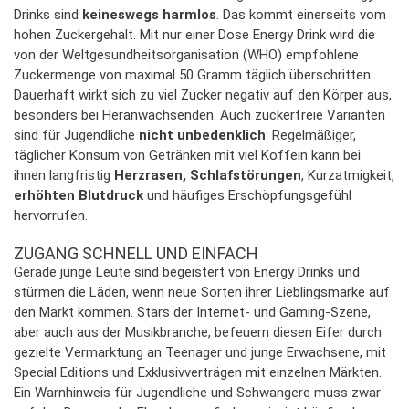
Drinks sind
keineswegs harmlos
. Das kommt einerseits vom
hohen Zuckergehalt. Mit nur einer Dose Energy Drink wird die
von der Weltgesundheitsorganisation (WHO) empfohlene
Zuckermenge von maximal 50 Gramm täglich überschritten.
Dauerhaft wirkt sich zu viel Zucker negativ auf den Körper aus,
besonders bei Heranwachsenden. Auch zuckerfreie Varianten
sind für Jugendliche
nicht unbedenklich
: Regelmäßiger,
täglicher Konsum von Getränken mit viel Koffein kann bei
ihnen langfristig
Herzrasen, Schlafstörungen
, Kurzatmigkeit,
erhöhten Blutdruck
und häufiges Erschöpfungsgefühl
hervorrufen.
ZUGANG SCHNELL UND EINFACH
Gerade junge Leute sind begeistert von Energy Drinks und
stürmen die Läden, wenn neue Sorten ihrer Lieblingsmarke auf
den Markt kommen. Stars der Internet- und Gaming-Szene,
aber auch aus der Musikbranche, befeuern diesen Eifer durch
gezielte Vermarktung an Teenager und junge Erwachsene, mit
Special Editions und Exklusivverträgen mit einzelnen Märkten.
Ein Warnhinweis für Jugendliche und Schwangere muss zwar