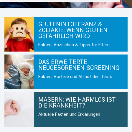
GLUTENINTOLERANZ &
ZÖLIAKIE: WENN GLUTEN
GEFÄHRLICH WIRD
Fakten, Anzeichen & Tipps für Eltern
DAS ERWEITERTE
NEUGEBORENEN-SCREENING
Fakten, Vorteile und Ablauf des Tests
MASERN: WIE HARMLOS IST
DIE KRANKHEIT?
Aktuelle Fakten und Erklärungen