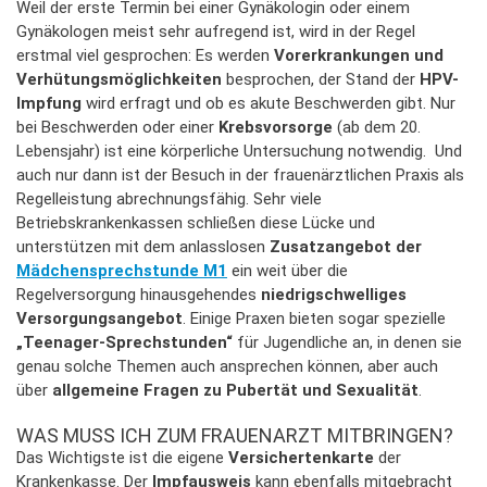
Weil der erste Termin bei einer Gynäkologin oder einem
Gynäkologen meist sehr aufregend ist, wird in der Regel
erstmal viel gesprochen: Es werden
Vorerkrankungen und
Verhütungsmöglichkeiten
besprochen, der Stand der
HPV-
Impfung
wird erfragt und ob es akute Beschwerden gibt. Nur
bei Beschwerden oder einer
Krebsvorsorge
(ab dem 20.
Lebensjahr) ist eine körperliche Untersuchung notwendig. Und
auch nur dann ist der Besuch in der frauenärztlichen Praxis als
Regelleistung abrechnungsfähig. Sehr viele
Betriebskrankenkassen schließen diese Lücke und
unterstützen mit dem anlasslosen
Zusatzangebot der
Mädchensprechstunde M1
ein weit über die
Regelversorgung hinausgehendes
niedrigschwelliges
Versorgungsangebot
. Einige Praxen bieten sogar spezielle
„Teenager-Sprechstunden“
für Jugendliche an, in denen sie
genau solche Themen auch ansprechen können, aber auch
über
allgemeine Fragen zu Pubertät und Sexualität
.
WAS MUSS ICH ZUM FRAUENARZT MITBRINGEN?
Das Wichtigste ist die eigene
Versichertenkarte
der
Krankenkasse. Der
Impfausweis
kann ebenfalls mitgebracht