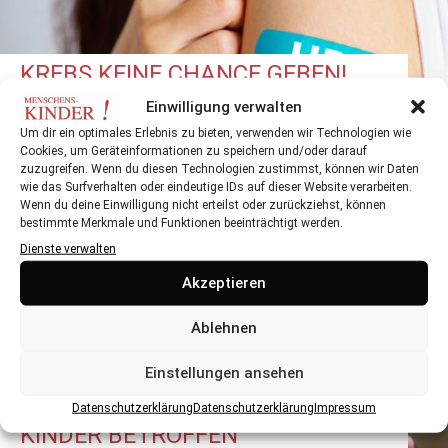
KREBS KEINE CHANCE GEBEN!
Einwilligung verwalten
Kinder und Jugendliche gegen HPV impfen und
Krebserkrankungen vorbeugen
Um dir ein optimales Erlebnis zu bieten, verwenden wir Technologien wie
Cookies, um Geräteinformationen zu speichern und/oder darauf
zuzugreifen. Wenn du diesen Technologien zustimmst, können wir Daten
wie das Surfverhalten oder eindeutige IDs auf dieser Website verarbeiten.
Wenn du deine Einwilligung nicht erteilst oder zurückziehst, können
bestimmte Merkmale und Funktionen beeinträchtigt werden.
Dienste verwalten
Akzeptieren
Ablehnen
Einstellungen ansehen
GESUNDHEITSRISIKO E-
ZIGARETTEN: JUGENDLICHE UND
Datenschutzerklärung
Datenschutzerklärung
Impressum
KINDER BETROFFEN