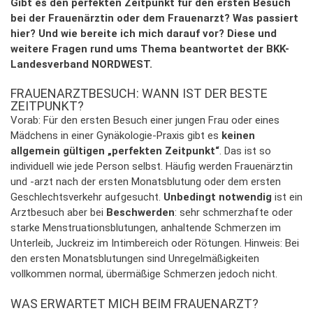
Gibt es den perfekten Zeitpunkt für den ersten Besuch
bei der Frauenärztin oder dem Frauenarzt? Was passiert
hier? Und wie bereite ich mich darauf vor? Diese und
weitere Fragen rund ums Thema beantwortet der BKK-
Landesverband NORDWEST.
FRAUENARZTBESUCH: WANN IST DER BESTE
ZEITPUNKT?
Vorab: Für den ersten Besuch einer jungen Frau oder eines
Mädchens in einer Gynäkologie-Praxis gibt es
keinen
allgemein gültigen „perfekten Zeitpunkt“
. Das ist so
individuell wie jede Person selbst. Häufig werden Frauenärztin
und -arzt nach der ersten Monatsblutung oder dem ersten
Geschlechtsverkehr aufgesucht.
Unbedingt notwendig
ist ein
Arztbesuch aber bei
Beschwerden
: sehr schmerzhafte oder
starke Menstruationsblutungen, anhaltende Schmerzen im
Unterleib, Juckreiz im Intimbereich oder Rötungen. Hinweis: Bei
den ersten Monatsblutungen sind Unregelmäßigkeiten
vollkommen normal, übermäßige Schmerzen jedoch nicht.
WAS ERWARTET MICH BEIM FRAUENARZT?