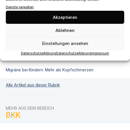
MEHR AUS DEM BEREICH
Dienste verwalten
Akzeptieren
Glutenintoleranz & Zöliakie: Wenn Gluten gefährlich wird
Ablehnen
Das erweiterte Neugeborenen-Screening
Einstellungen ansehen
Masern: Wie harmlos ist die Krankheit?
Datenschutzerklärung
Datenschutzerklärung
Impressum
Migräne bei Kindern: Mehr als Kopfschmerzen
Alle Artikel aus dieser Rubrik
MEHR AUS DEM BEREICH
BKK