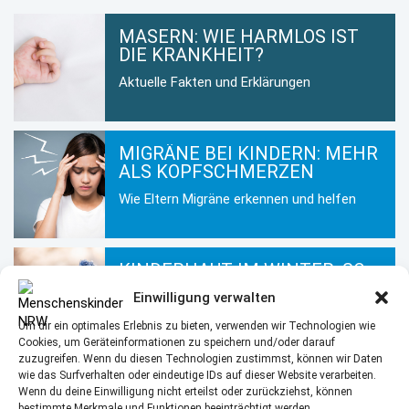
MASERN: WIE HARMLOS IST
DIE KRANKHEIT?
Aktuelle Fakten und Erklärungen
MIGRÄNE BEI KINDERN: MEHR
ALS KOPFSCHMERZEN
Wie Eltern Migräne erkennen und helfen
KINDERHAUT IM WINTER: SO
BLEIBT SIE GESUND UND
Einwilligung verwalten
GEPFLEGT
Um dir ein optimales Erlebnis zu bieten, verwenden wir Technologien wie
Hautpflege für Kinder in der kalten
Cookies, um Geräteinformationen zu speichern und/oder darauf
Jahreszeit
zuzugreifen. Wenn du diesen Technologien zustimmst, können wir Daten
wie das Surfverhalten oder eindeutige IDs auf dieser Website verarbeiten.
Wenn du deine Einwilligung nicht erteilst oder zurückziehst, können
bestimmte Merkmale und Funktionen beeinträchtigt werden.