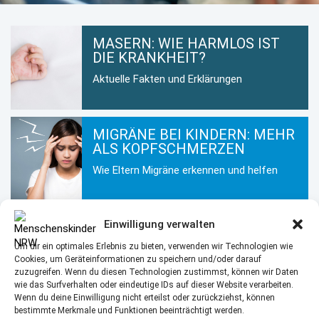
MASERN: WIE HARMLOS IST
DIE KRANKHEIT?
Aktuelle Fakten und Erklärungen
MIGRÄNE BEI KINDERN: MEHR
ALS KOPFSCHMERZEN
Wie Eltern Migräne erkennen und helfen
KINDERHAUT IM WINTER: SO
Einwilligung verwalten
BLEIBT SIE GESUND UND
Um dir ein optimales Erlebnis zu bieten, verwenden wir Technologien wie
GEPFLEGT
Cookies, um Geräteinformationen zu speichern und/oder darauf
zuzugreifen. Wenn du diesen Technologien zustimmst, können wir Daten
Hautpflege für Kinder in der kalten
wie das Surfverhalten oder eindeutige IDs auf dieser Website verarbeiten.
Jahreszeit
Wenn du deine Einwilligung nicht erteilst oder zurückziehst, können
bestimmte Merkmale und Funktionen beeinträchtigt werden.