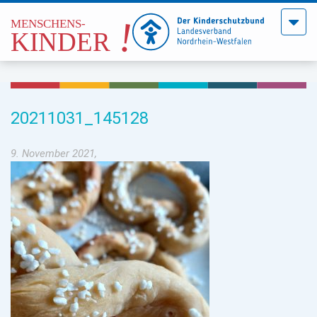
Menü
öffne
20211031_145128
9. November 2021,