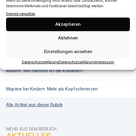
Wenn du deine Einwilligung nicht erteilst oder zurückziehst, können
bestimmte Merkmale und Funktionen beeinträchtigt werden.
Dienste verwalten
MEHR AUS DEM BEREICH
Akzeptieren
Glutenintoleranz & Zöliakie: Wenn Gluten gefährlich wird
Ablehnen
Einstellungen ansehen
Das erweiterte Neugeborenen-Screening
Datenschutzerklärung
Datenschutzerklärung
Impressum
Masern: Wie harmlos ist die Krankheit?
Migräne bei Kindern: Mehr als Kopfschmerzen
Alle Artikel aus dieser Rubrik
MEHR AUS DEM BEREICH