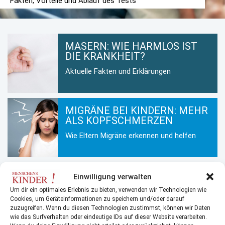
Fakten, Vorteile und Ablauf des Tests
MASERN: WIE HARMLOS IST
DIE KRANKHEIT?
Aktuelle Fakten und Erklärungen
MIGRÄNE BEI KINDERN: MEHR
ALS KOPFSCHMERZEN
Wie Eltern Migräne erkennen und helfen
KINDERHAUT IM WINTER: SO
Einwilligung verwalten
BLEIBT SIE GESUND UND
Um dir ein optimales Erlebnis zu bieten, verwenden wir Technologien wie
GEPFLEGT
Cookies, um Geräteinformationen zu speichern und/oder darauf
zuzugreifen. Wenn du diesen Technologien zustimmst, können wir Daten
Hautpflege für Kinder in der kalten
wie das Surfverhalten oder eindeutige IDs auf dieser Website verarbeiten.
Jahreszeit