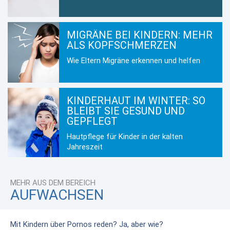
MIGRÄNE BEI KINDERN: MEHR
ALS KOPFSCHMERZEN
Wie Eltern Migräne erkennen und helfen
KINDERHAUT IM WINTER: SO
BLEIBT SIE GESUND UND
GEPFLEGT
Hautpflege für Kinder in der kalten
Jahreszeit
MEHR AUS DEM BEREICH
AUFWACHSEN
Mit Kindern über Pornos reden? Ja, aber wie?