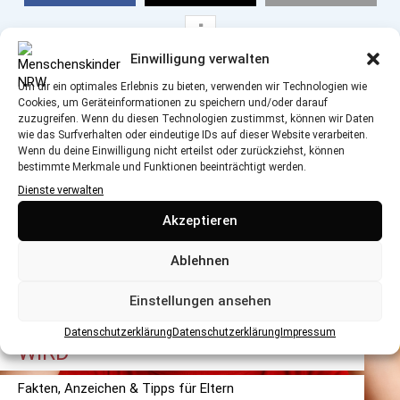
Einwilligung verwalten
Um dir ein optimales Erlebnis zu bieten, verwenden wir Technologien wie
Cookies, um Geräteinformationen zu speichern und/oder darauf
zuzugreifen. Wenn du diesen Technologien zustimmst, können wir Daten
DAS KÖNNTE SIE AUCH INTERESSIEREN
wie das Surfverhalten oder eindeutige IDs auf dieser Website verarbeiten.
Wenn du deine Einwilligung nicht erteilst oder zurückziehst, können
bestimmte Merkmale und Funktionen beeinträchtigt werden.
Dienste verwalten
Akzeptieren
Ablehnen
Einstellungen ansehen
GLUTENINTOLERANZ & ZÖLIAKIE:
WENN GLUTEN GEFÄHRLICH
Datenschutzerklärung
Datenschutzerklärung
Impressum
WIRD
Fakten, Anzeichen & Tipps für Eltern