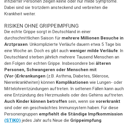
infizierter Personen zeigen keine oder nur milde Symptome.
Dabei sind sie trotzdem ansteckend und verbreiten die
Krankheit weiter.
RISIKEN OHNE GRIPPEIMPFUNG
Die echte Grippe sorgt in Deutschland in einer
durchschnittlichen Saison für
mehrere Millionen Besuche in
Arztpraxen
. Unkomplizierte Verläufe dauern etwa 5 Tage bis
eine Woche an. Doch es gibt auch
weniger milde Verläufe
: In
Deutschland sterben jährlich mehrere Tausend Menschen an
den Folgen der echten Grippe. Insbesondere bei
älteren
Personen, Schwangeren oder Menschen mit
(Vor-)Erkrankungen
(z.B. Asthma, Diabetes, Sklerose,
Nierenkrankheiten) können
Komplikationen
wie Lungen- oder
Mittelohrentzündungen auftreten. In seltenen Fällen kann auch
eine Entzündung des Herzmuskels oder des Gehirns auftreten.
Auch Kinder können betroffen
sein, wenn sie
vorerkrankt
sind oder ein geschwächtes Immunsystem haben. Für diese
Personengruppen
empfiehlt die Ständige Impfkommission
(STIKO)
jedes Jahr aufs Neue die
Grippeimpfung
.