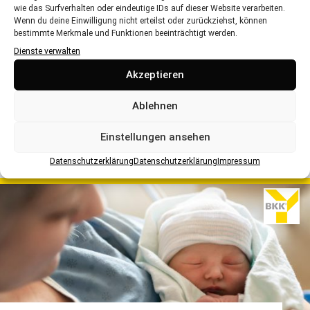
wie das Surfverhalten oder eindeutige IDs auf dieser Website verarbeiten.
Wenn du deine Einwilligung nicht erteilst oder zurückziehst, können
bestimmte Merkmale und Funktionen beeinträchtigt werden.
Dienste verwalten
Akzeptieren
GLUTENINTOLERANZ & ZÖLIAKIE:
WENN GLUTEN GEFÄHRLICH
Ablehnen
WIRD
Einstellungen ansehen
Fakten, Anzeichen & Tipps für Eltern
Datenschutzerklärung
Datenschutzerklärung
Impressum