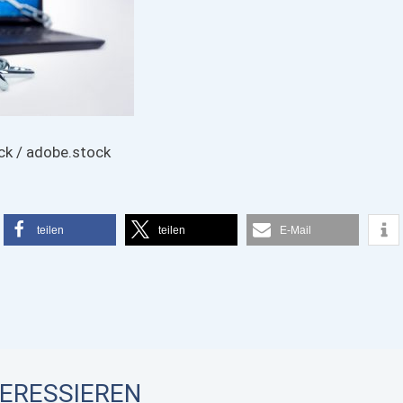
ck / adobe.stock
teilen
teilen
E-Mail
TERESSIEREN