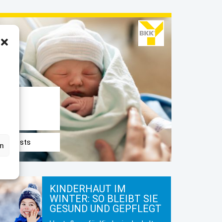
E
 des Tests
en
KINDERHAUT IM
WINTER: SO BLEIBT SIE
GESUND UND GEPFLEGT