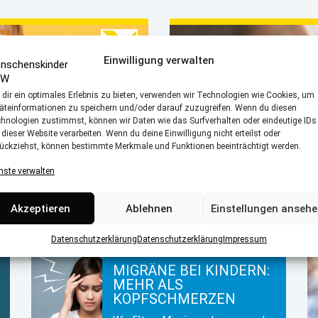
Einwilligung verwalten
dir ein optimales Erlebnis zu bieten, verwenden wir Technologien wie Cookies, um
äteinformationen zu speichern und/oder darauf zuzugreifen. Wenn du diesen
hnologien zustimmst, können wir Daten wie das Surfverhalten oder eindeutige IDs
DAS ERWEITERT
 dieser Website verarbeiten. Wenn du deine Einwilligung nicht erteilst oder
ückziehst, können bestimmte Merkmale und Funktionen beeinträchtigt werden.
NEUGEBORENEN-
SCREENING
nste verwalten
Fakten, Vorteile und Ablauf
Akzeptieren
Ablehnen
Einstellungen anseh
Datenschutzerklärung
Datenschutzerklärung
Impressum
MIGRÄNE BEI KINDERN:
MEHR ALS
KOPFSCHMERZEN