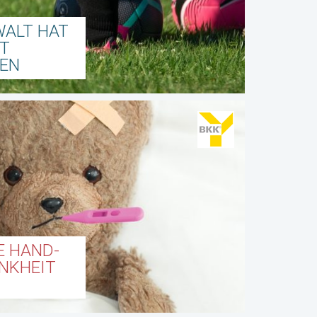
WALT HAT
RT
HEN
E HAND-
KHEIT W