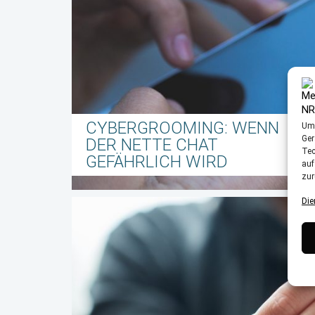
CYBERGROOMING: WENN
Um 
Ger
DER NETTE CHAT
Tec
GEFÄHRLICH WIRD
auf
zur
Die