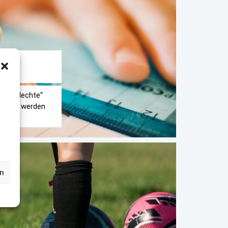
R,
t „schlechte“
besser werden
en