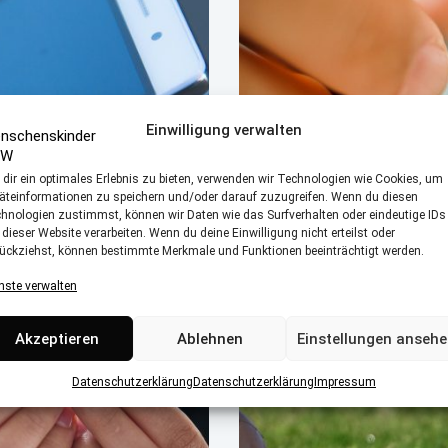
NEUES SCHULJAH
Einwilligung verwalten
NEUES GLÜCK?
dir ein optimales Erlebnis zu bieten, verwenden wir Technologien wie Cookies, um
Was Eltern tun können, dami
äteinformationen zu speichern und/oder darauf zuzugreifen. Wenn du diesen
Noten kein Drama sind und 
hnologien zustimmst, können wir Daten wie das Surfverhalten oder eindeutige IDs
können
 dieser Website verarbeiten. Wenn du deine Einwilligung nicht erteilst oder
ückziehst, können bestimmte Merkmale und Funktionen beeinträchtigt werden.
nste verwalten
Akzeptieren
Ablehnen
Einstellungen anseh
Datenschutzerklärung
Datenschutzerklärung
Impressum