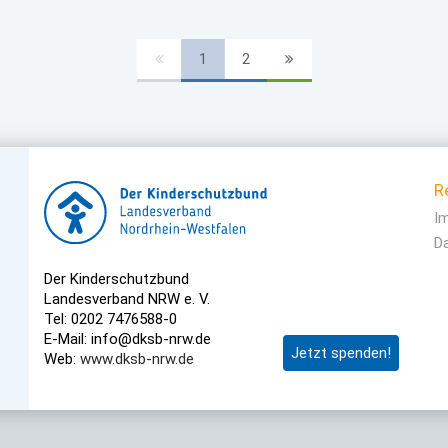
1
2
R
I
D
Der Kinderschutzbund
Landesverband NRW e. V.
Tel: 0202 7476588-0
E-Mail: info@dksb-nrw.de
Jetzt spenden!
Web:
www.dksb-nrw.de