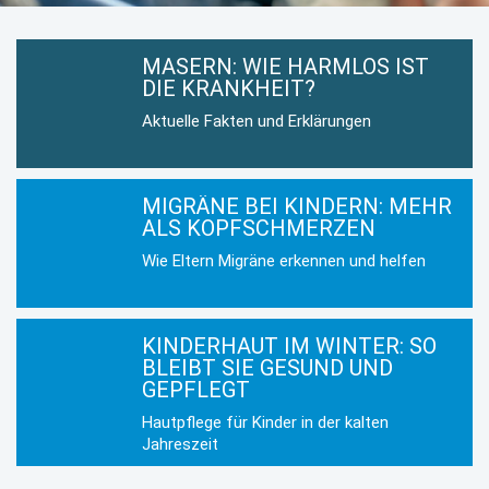
MASERN: WIE HARMLOS IST
DIE KRANKHEIT?
Aktuelle Fakten und Erklärungen
MIGRÄNE BEI KINDERN: MEHR
ALS KOPFSCHMERZEN
Wie Eltern Migräne erkennen und helfen
KINDERHAUT IM WINTER: SO
BLEIBT SIE GESUND UND
GEPFLEGT
Hautpflege für Kinder in der kalten
Jahreszeit