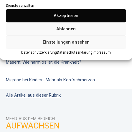
Dienste verwalten
MEHR AUS DEM BEREICH
Akzeptieren
Glutenintoleranz & Zöliakie: Wenn Gluten gefährlich wird
Ablehnen
Einstellungen ansehen
Das erweiterte Neugeborenen-Screening
Datenschutzerklärung
Datenschutzerklärung
Impressum
Masern: Wie harmlos ist die Krankheit?
Migräne bei Kindern: Mehr als Kopfschmerzen
Alle Artikel aus dieser Rubrik
MEHR AUS DEM BEREICH
AUFWACHSEN