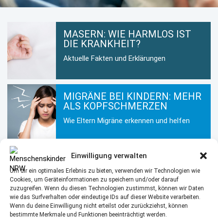
MASERN: WIE HARMLOS IST
DIE KRANKHEIT?
Aktuelle Fakten und Erklärungen
MIGRÄNE BEI KINDERN: MEHR
ALS KOPFSCHMERZEN
Wie Eltern Migräne erkennen und helfen
Einwilligung verwalten
KINDERHAUT IM WINTER: SO
BLEIBT SIE GESUND UND
Um dir ein optimales Erlebnis zu bieten, verwenden wir Technologien wie
GEPFLEGT
Cookies, um Geräteinformationen zu speichern und/oder darauf
zuzugreifen. Wenn du diesen Technologien zustimmst, können wir Daten
Hautpflege für Kinder in der kalten
wie das Surfverhalten oder eindeutige IDs auf dieser Website verarbeiten.
Jahreszeit
Wenn du deine Einwilligung nicht erteilst oder zurückziehst, können
bestimmte Merkmale und Funktionen beeinträchtigt werden.