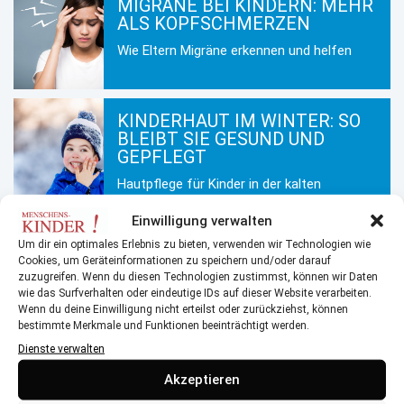
MIGRÄNE BEI KINDERN: MEHR
ALS KOPFSCHMERZEN
Wie Eltern Migräne erkennen und helfen
KINDERHAUT IM WINTER: SO
BLEIBT SIE GESUND UND
GEPFLEGT
Hautpflege für Kinder in der kalten
Jahreszeit
Einwilligung verwalten
Um dir ein optimales Erlebnis zu bieten, verwenden wir Technologien wie
Cookies, um Geräteinformationen zu speichern und/oder darauf
MEHR AUS DEM BEREICH
zuzugreifen. Wenn du diesen Technologien zustimmst, können wir Daten
wie das Surfverhalten oder eindeutige IDs auf dieser Website verarbeiten.
Wenn du deine Einwilligung nicht erteilst oder zurückziehst, können
Glutenintoleranz & Zöliakie: Wenn Gluten gefährlich wird
bestimmte Merkmale und Funktionen beeinträchtigt werden.
Dienste verwalten
Das erweiterte Neugeborenen-Screening
Akzeptieren