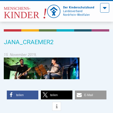
Menü
öffne
JANA_CRAEMER2
15. November 2019,
teilen
teilen
E-Mail