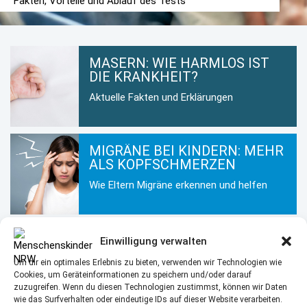
Fakten, Vorteile und Ablauf des Tests
MASERN: WIE HARMLOS IST
DIE KRANKHEIT?
Aktuelle Fakten und Erklärungen
MIGRÄNE BEI KINDERN: MEHR
ALS KOPFSCHMERZEN
Wie Eltern Migräne erkennen und helfen
KINDERHAUT IM WINTER: SO
Einwilligung verwalten
BLEIBT SIE GESUND UND
Um dir ein optimales Erlebnis zu bieten, verwenden wir Technologien wie
GEPFLEGT
Cookies, um Geräteinformationen zu speichern und/oder darauf
Hautpflege für Kinder in der kalten
zuzugreifen. Wenn du diesen Technologien zustimmst, können wir Daten
Jahreszeit
wie das Surfverhalten oder eindeutige IDs auf dieser Website verarbeiten.