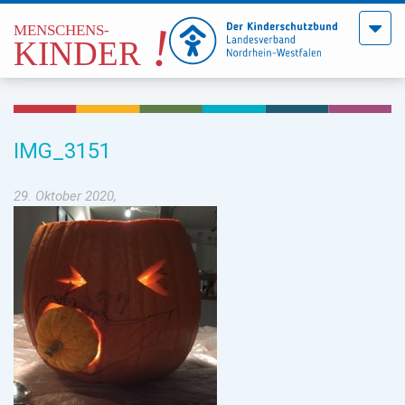
Menü
öffne
IMG_3151
29. Oktober 2020,