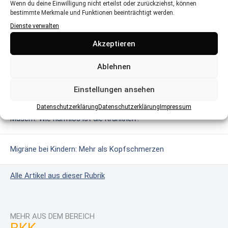
Wenn du deine Einwilligung nicht erteilst oder zurückziehst, können
bestimmte Merkmale und Funktionen beeinträchtigt werden.
Dienste verwalten
MEHR AUS DEM BEREICH
Akzeptieren
Glutenintoleranz & Zöliakie: Wenn Gluten gefährlich wird
Ablehnen
Das erweiterte Neugeborenen-Screening
Einstellungen ansehen
Datenschutzerklärung
Datenschutzerklärung
Impressum
Masern: Wie harmlos ist die Krankheit?
Migräne bei Kindern: Mehr als Kopfschmerzen
Alle Artikel aus dieser Rubrik
MEHR AUS DEM BEREICH