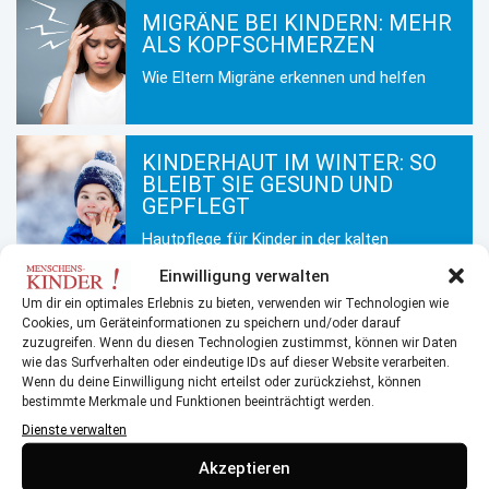
MIGRÄNE BEI KINDERN: MEHR
ALS KOPFSCHMERZEN
Wie Eltern Migräne erkennen und helfen
KINDERHAUT IM WINTER: SO
BLEIBT SIE GESUND UND
GEPFLEGT
Hautpflege für Kinder in der kalten
Jahreszeit
Einwilligung verwalten
Um dir ein optimales Erlebnis zu bieten, verwenden wir Technologien wie
Cookies, um Geräteinformationen zu speichern und/oder darauf
MEHR AUS DEM BEREICH
zuzugreifen. Wenn du diesen Technologien zustimmst, können wir Daten
wie das Surfverhalten oder eindeutige IDs auf dieser Website verarbeiten.
Wenn du deine Einwilligung nicht erteilst oder zurückziehst, können
Glutenintoleranz & Zöliakie: Wenn Gluten gefährlich wird
bestimmte Merkmale und Funktionen beeinträchtigt werden.
Dienste verwalten
Das erweiterte Neugeborenen-Screening
Akzeptieren