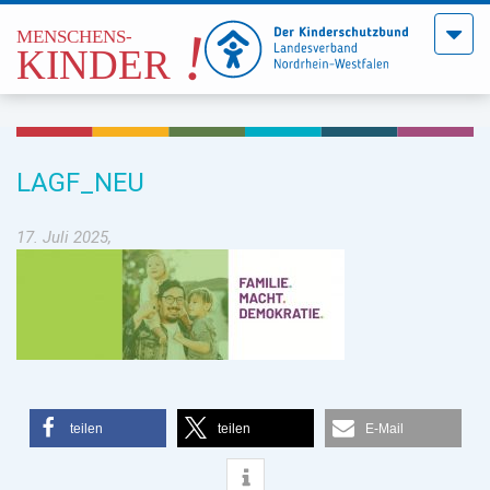
Menü
öffne
LAGF_NEU
17. Juli 2025,
teilen
teilen
E-Mail