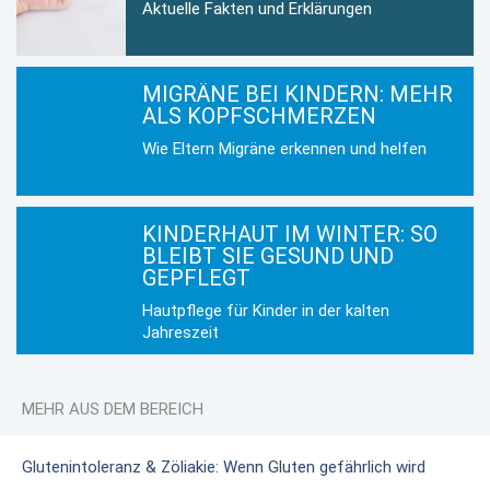
Aktuelle Fakten und Erklärungen
MIGRÄNE BEI KINDERN: MEHR
ALS KOPFSCHMERZEN
Wie Eltern Migräne erkennen und helfen
KINDERHAUT IM WINTER: SO
BLEIBT SIE GESUND UND
GEPFLEGT
Hautpflege für Kinder in der kalten
Jahreszeit
MEHR AUS DEM BEREICH
Glutenintoleranz & Zöliakie: Wenn Gluten gefährlich wird