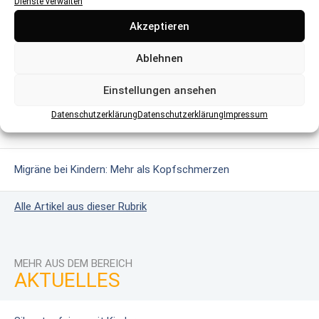
Dienste verwalten
MEHR AUS DEM BEREICH
Akzeptieren
Glutenintoleranz & Zöliakie: Wenn Gluten gefährlich wird
Ablehnen
Das erweiterte Neugeborenen-Screening
Einstellungen ansehen
Datenschutzerklärung
Datenschutzerklärung
Impressum
Masern: Wie harmlos ist die Krankheit?
Migräne bei Kindern: Mehr als Kopfschmerzen
Alle Artikel aus dieser Rubrik
MEHR AUS DEM BEREICH
AKTUELLES