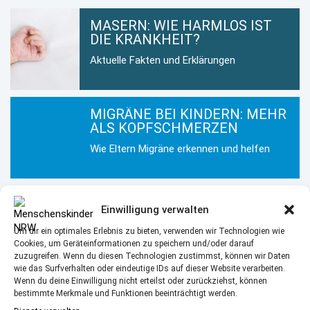
MASERN: WIE HARMLOS IST
DIE KRANKHEIT?
Aktuelle Fakten und Erklärungen
MIGRÄNE BEI KINDERN: MEHR
ALS KOPFSCHMERZEN
Wie Eltern Migräne erkennen und helfen
KINDERHAUT IM WINTER: SO
Einwilligung verwalten
BLEIBT SIE GESUND UND
GEPFLEGT
Um dir ein optimales Erlebnis zu bieten, verwenden wir Technologien wie
Cookies, um Geräteinformationen zu speichern und/oder darauf
Hautpflege für Kinder in der kalten
zuzugreifen. Wenn du diesen Technologien zustimmst, können wir Daten
Jahreszeit
wie das Surfverhalten oder eindeutige IDs auf dieser Website verarbeiten.
Wenn du deine Einwilligung nicht erteilst oder zurückziehst, können
bestimmte Merkmale und Funktionen beeinträchtigt werden.