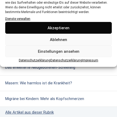
BLEIBT SIE GESUND UND
wie das Surfverhalten oder eindeutige IDs auf dieser Website verarbeiten.
GEPFLEGT
Wenn du deine Einwilligung nicht erteilst oder zurückziehst, können
bestimmte Merkmale und Funktionen beeinträchtigt werden.
Hautpflege für Kinder in der kalten
Dienste verwalten
Jahreszeit
Akzeptieren
MEHR AUS DEM BEREICH
Ablehnen
Einstellungen ansehen
Glutenintoleranz & Zöliakie: Wenn Gluten gefährlich wird
Datenschutzerklärung
Datenschutzerklärung
Impressum
Das erweiterte Neugeborenen-Screening
Masern: Wie harmlos ist die Krankheit?
Migräne bei Kindern: Mehr als Kopfschmerzen
Alle Artikel aus dieser Rubrik