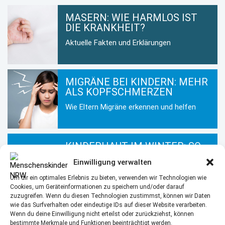
MASERN: WIE HARMLOS IST
DIE KRANKHEIT?
Aktuelle Fakten und Erklärungen
MIGRÄNE BEI KINDERN: MEHR
ALS KOPFSCHMERZEN
Wie Eltern Migräne erkennen und helfen
KINDERHAUT IM WINTER: SO
BLEIBT SIE GESUND UND
Einwilligung verwalten
GEPFLEGT
Um dir ein optimales Erlebnis zu bieten, verwenden wir Technologien wie
Hautpflege für Kinder in der kalten
Cookies, um Geräteinformationen zu speichern und/oder darauf
Jahreszeit
zuzugreifen. Wenn du diesen Technologien zustimmst, können wir Daten
wie das Surfverhalten oder eindeutige IDs auf dieser Website verarbeiten.
Wenn du deine Einwilligung nicht erteilst oder zurückziehst, können
bestimmte Merkmale und Funktionen beeinträchtigt werden.