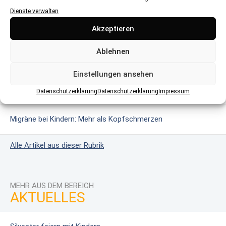
MEHR AUS DEM BEREICH
Dienste verwalten
Glutenintoleranz & Zöliakie: Wenn Gluten gefährlich wird
Akzeptieren
Ablehnen
Das erweiterte Neugeborenen-Screening
Einstellungen ansehen
Masern: Wie harmlos ist die Krankheit?
Datenschutzerklärung
Datenschutzerklärung
Impressum
Migräne bei Kindern: Mehr als Kopfschmerzen
Alle Artikel aus dieser Rubrik
MEHR AUS DEM BEREICH
AKTUELLES