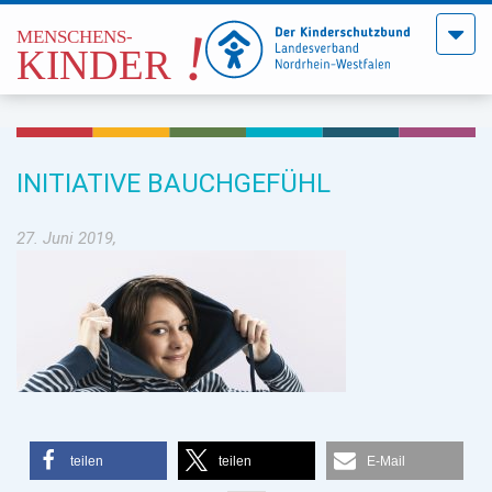
Menü
öffne
INITIATIVE BAUCHGEFÜHL
27. Juni 2019,
teilen
teilen
E-Mail