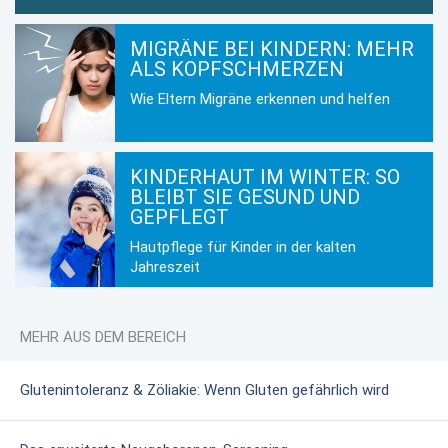
MIGRÄNE BEI KINDERN: MEHR
ALS KOPFSCHMERZEN
Wie Eltern Migräne erkennen und helfen
KINDERHAUT IM WINTER: SO
BLEIBT SIE GESUND UND
GEPFLEGT
Hautpflege für Kinder in der kalten
Jahreszeit
MEHR AUS DEM BEREICH
Glutenintoleranz & Zöliakie: Wenn Gluten gefährlich wird