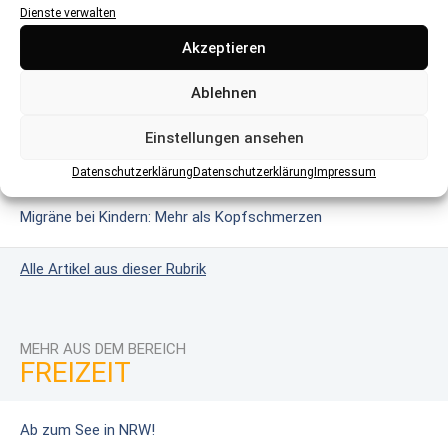
Dienste verwalten
Glutenintoleranz & Zöliakie: Wenn Gluten gefährlich wird
Akzeptieren
Ablehnen
Das erweiterte Neugeborenen-Screening
Einstellungen ansehen
Masern: Wie harmlos ist die Krankheit?
Datenschutzerklärung
Datenschutzerklärung
Impressum
Migräne bei Kindern: Mehr als Kopfschmerzen
Alle Artikel aus dieser Rubrik
MEHR AUS DEM BEREICH
FREIZEIT
Ab zum See in NRW!