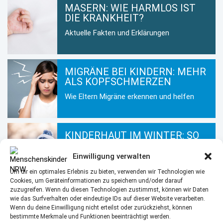
MASERN: WIE HARMLOS IST
DIE KRANKHEIT?
Aktuelle Fakten und Erklärungen
MIGRÄNE BEI KINDERN: MEHR
ALS KOPFSCHMERZEN
Wie Eltern Migräne erkennen und helfen
KINDERHAUT IM WINTER: SO
BLEIBT SIE GESUND UND
GEPFLEGT
Einwilligung verwalten
Hautpflege für Kinder in der kalten
Um dir ein optimales Erlebnis zu bieten, verwenden wir Technologien wie
Jahreszeit
Cookies, um Geräteinformationen zu speichern und/oder darauf
zuzugreifen. Wenn du diesen Technologien zustimmst, können wir Daten
wie das Surfverhalten oder eindeutige IDs auf dieser Website verarbeiten.
Wenn du deine Einwilligung nicht erteilst oder zurückziehst, können
MEHR AUS DEM BEREICH
bestimmte Merkmale und Funktionen beeinträchtigt werden.