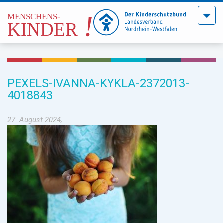
Menü
öffne
PEXELS-IVANNA-KYKLA-2372013-
4018843
27. August 2024,