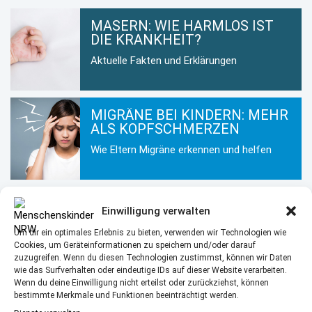
MASERN: WIE HARMLOS IST
DIE KRANKHEIT?
Aktuelle Fakten und Erklärungen
MIGRÄNE BEI KINDERN: MEHR
ALS KOPFSCHMERZEN
Wie Eltern Migräne erkennen und helfen
KINDERHAUT IM WINTER: SO
Einwilligung verwalten
BLEIBT SIE GESUND UND
GEPFLEGT
Um dir ein optimales Erlebnis zu bieten, verwenden wir Technologien wie
Cookies, um Geräteinformationen zu speichern und/oder darauf
Hautpflege für Kinder in der kalten
zuzugreifen. Wenn du diesen Technologien zustimmst, können wir Daten
Jahreszeit
wie das Surfverhalten oder eindeutige IDs auf dieser Website verarbeiten.
Wenn du deine Einwilligung nicht erteilst oder zurückziehst, können
bestimmte Merkmale und Funktionen beeinträchtigt werden.