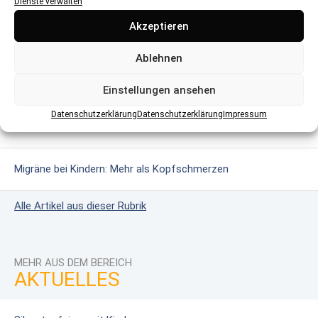
Dienste verwalten
MEHR AUS DEM BEREICH
Akzeptieren
Glutenintoleranz & Zöliakie: Wenn Gluten gefährlich wird
Ablehnen
Das erweiterte Neugeborenen-Screening
Einstellungen ansehen
Datenschutzerklärung
Datenschutzerklärung
Impressum
Masern: Wie harmlos ist die Krankheit?
Migräne bei Kindern: Mehr als Kopfschmerzen
Alle Artikel aus dieser Rubrik
MEHR AUS DEM BEREICH
AKTUELLES