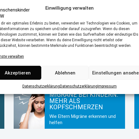
Einwilligung verwalten
dir ein optimales Erlebnis zu bieten, verwenden wir Technologien wie Cookies, um
äteinformationen zu speichern und/oder darauf zuzugreifen. Wenn du diesen
hnologien zustimmst, können wir Daten wie das Surfverhalten oder eindeutige IDs
DAS ERWEITERT
 dieser Website verarbeiten. Wenn du deine Einwilligung nicht erteilst oder
NEUGEBORENEN-
ückziehst, können bestimmte Merkmale und Funktionen beeinträchtigt werden.
SCREENING
nste verwalten
Fakten, Vorteile und Ablauf
Akzeptieren
Ablehnen
Einstellungen anseh
Datenschutzerklärung
Datenschutzerklärung
Impressum
MIGRÄNE BEI KINDERN:
MEHR ALS
KOPFSCHMERZEN
Wie Eltern Migräne erkennen und
helfen