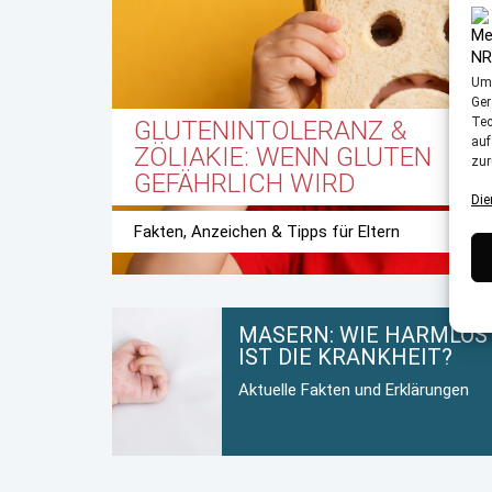
Um 
Ger
Tec
GLUTENINTOLERANZ &
auf
ZÖLIAKIE: WENN GLUTEN
zur
GEFÄHRLICH WIRD
Die
Fakten, Anzeichen & Tipps für Eltern
MASERN: WIE HARMLOS
IST DIE KRANKHEIT?
Aktuelle Fakten und Erklärungen