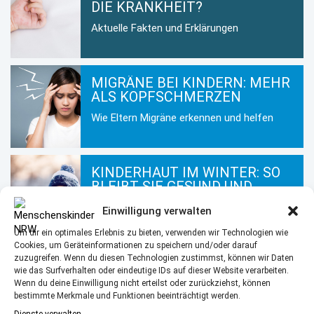
DIE KRANKHEIT?
Aktuelle Fakten und Erklärungen
MIGRÄNE BEI KINDERN: MEHR
ALS KOPFSCHMERZEN
Wie Eltern Migräne erkennen und helfen
KINDERHAUT IM WINTER: SO
BLEIBT SIE GESUND UND
GEPFLEGT
Einwilligung verwalten
Hautpflege für Kinder in der kalten
Um dir ein optimales Erlebnis zu bieten, verwenden wir Technologien wie
Jahreszeit
Cookies, um Geräteinformationen zu speichern und/oder darauf
zuzugreifen. Wenn du diesen Technologien zustimmst, können wir Daten
wie das Surfverhalten oder eindeutige IDs auf dieser Website verarbeiten.
Wenn du deine Einwilligung nicht erteilst oder zurückziehst, können
MEHR AUS DEM BEREICH
bestimmte Merkmale und Funktionen beeinträchtigt werden.
Dienste verwalten