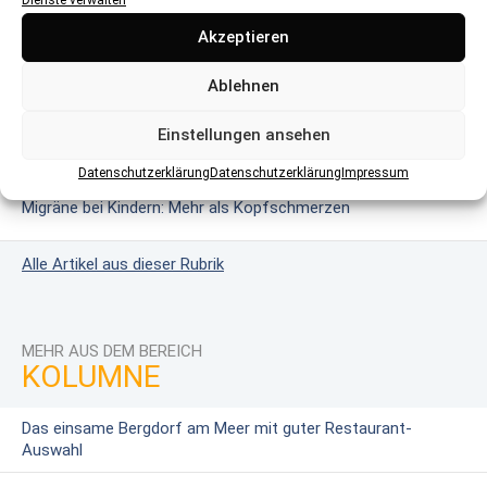
Glutenintoleranz & Zöliakie: Wenn Gluten gefährlich wird
Akzeptieren
Das erweiterte Neugeborenen-Screening
Ablehnen
Einstellungen ansehen
Masern: Wie harmlos ist die Krankheit?
Datenschutzerklärung
Datenschutzerklärung
Impressum
Migräne bei Kindern: Mehr als Kopfschmerzen
Alle Artikel aus dieser Rubrik
MEHR AUS DEM BEREICH
KOLUMNE
Das einsame Bergdorf am Meer mit guter Restaurant-
Auswahl