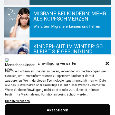
MIGRÄNE BEI KINDERN: MEHR
ALS KOPFSCHMERZEN
Wie Eltern Migräne erkennen und helfen
KINDERHAUT IM WINTER: SO
BLEIBT SIE GESUND UND
GEPFLEGT
Einwilligung verwalten
Hautpflege für Kinder in der kalten
Jahreszeit
Um dir ein optimales Erlebnis zu bieten, verwenden wir Technologien wie
Cookies, um Geräteinformationen zu speichern und/oder darauf
zuzugreifen. Wenn du diesen Technologien zustimmst, können wir Daten
wie das Surfverhalten oder eindeutige IDs auf dieser Website verarbeiten.
MEHR AUS DEM BEREICH
Wenn du deine Einwilligung nicht erteilst oder zurückziehst, können
bestimmte Merkmale und Funktionen beeinträchtigt werden.
Glutenintoleranz & Zöliakie: Wenn Gluten gefährlich wird
Dienste verwalten
Akzeptieren