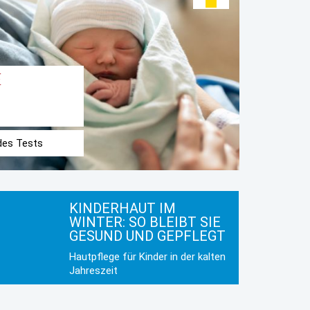
E
 des Tests
KINDERHAUT IM
WINTER: SO BLEIBT SIE
GESUND UND GEPFLEGT
Hautpflege für Kinder in der kalten
Jahreszeit