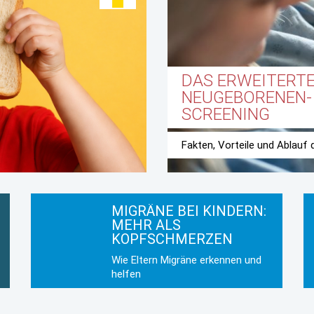
DAS ERWEITERT
NEUGEBORENEN-
SCREENING
Fakten, Vorteile und Ablauf
MIGRÄNE BEI KINDERN:
MEHR ALS
KOPFSCHMERZEN
Wie Eltern Migräne erkennen und
helfen