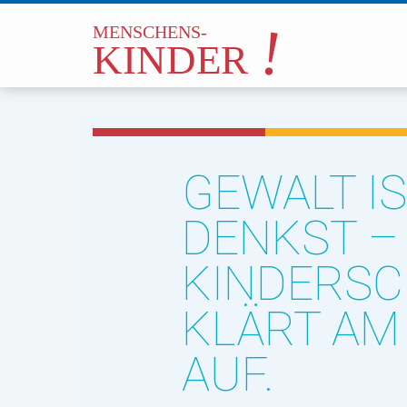
GEWALT IS
DENKST –
KINDERS
KLÄRT AM
AUF.