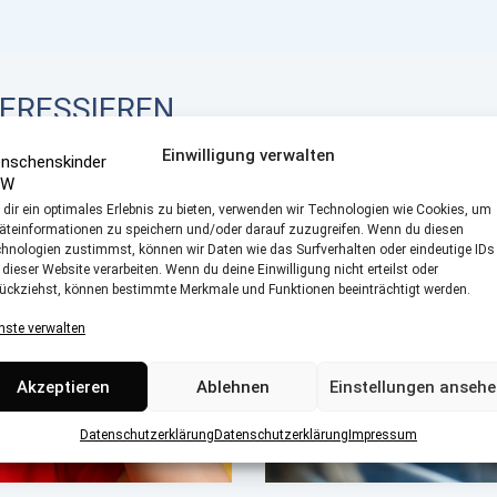
TERESSIEREN
Einwilligung verwalten
dir ein optimales Erlebnis zu bieten, verwenden wir Technologien wie Cookies, um
äteinformationen zu speichern und/oder darauf zuzugreifen. Wenn du diesen
hnologien zustimmst, können wir Daten wie das Surfverhalten oder eindeutige IDs
 dieser Website verarbeiten. Wenn du deine Einwilligung nicht erteilst oder
ückziehst, können bestimmte Merkmale und Funktionen beeinträchtigt werden.
nste verwalten
DAS ERWEITERT
NEUGEBORENEN-
SCREENING
Akzeptieren
Ablehnen
Einstellungen anseh
Datenschutzerklärung
Datenschutzerklärung
Impressum
Fakten, Vorteile und Ablauf