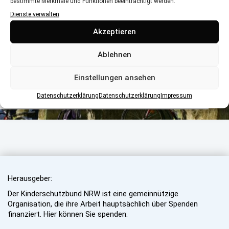
bestimmte Merkmale und Funktionen beeinträchtigt werden.
Dienste verwalten
Akzeptieren
Ablehnen
FREIZEIT IN NRW
Einstellungen ansehen
Ausflugstipps für den Herbst mit Kindern und
Datenschutzerklärung
Datenschutzerklärung
Impressum
Jugendlichen
Herausgeber:
Der Kinderschutzbund NRW ist eine gemeinnützige
Organisation, die ihre Arbeit hauptsächlich über Spenden
finanziert. Hier können Sie spenden.