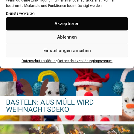
Wenn du deine Einwilligung nicht erteilst oder zurückziehst, können
MUTTERTAG
bestimmte Merkmale und Funktionen beeinträchtigt werden.
Dienste verwalten
Karten, Entspannungsbäder oder köstlicher Kuchen
Akzeptieren
Ablehnen
Einstellungen ansehen
Datenschutzerklärung
Datenschutzerklärung
Impressum
BASTELN: AUS MÜLL WIRD
WEIHNACHTSDEKO