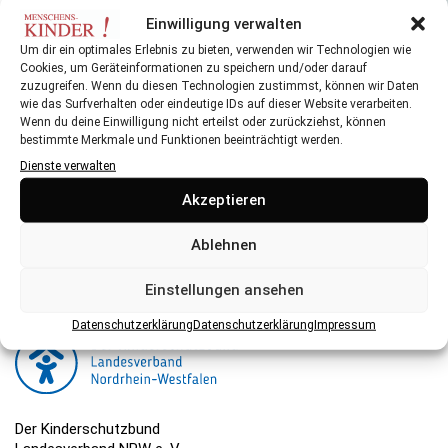
KINDERBUCH“?
Einwilligung verwalten
Um dir ein optimales Erlebnis zu bieten, verwenden wir Technologien wie
Cookies, um Geräteinformationen zu speichern und/oder darauf
zuzugreifen. Wenn du diesen Technologien zustimmst, können wir Daten
wie das Surfverhalten oder eindeutige IDs auf dieser Website verarbeiten.
Wenn du deine Einwilligung nicht erteilst oder zurückziehst, können
bestimmte Merkmale und Funktionen beeinträchtigt werden.
Dienste verwalten
Herausgeber:
Akzeptieren
Der Kinderschutzbund NRW ist eine gemeinnützige
Organisation, die ihre Arbeit hauptsächlich über Spenden
Ablehnen
finanziert. Hier können Sie spenden.
Einstellungen ansehen
Datenschutzerklärung
Datenschutzerklärung
Impressum
Der Kinderschutzbund