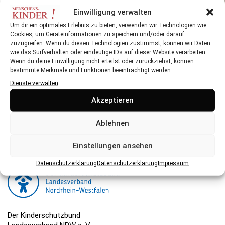
ABFALLEIMER
Einwilligung verwalten
Um dir ein optimales Erlebnis zu bieten, verwenden wir Technologien wie
Cookies, um Geräteinformationen zu speichern und/oder darauf
zuzugreifen. Wenn du diesen Technologien zustimmst, können wir Daten
wie das Surfverhalten oder eindeutige IDs auf dieser Website verarbeiten.
Wenn du deine Einwilligung nicht erteilst oder zurückziehst, können
bestimmte Merkmale und Funktionen beeinträchtigt werden.
Dienste verwalten
Herausgeber:
Akzeptieren
Der Kinderschutzbund NRW ist eine gemeinnützige
Organisation, die ihre Arbeit hauptsächlich über Spenden
Ablehnen
finanziert. Hier können Sie spenden.
Einstellungen ansehen
Datenschutzerklärung
Datenschutzerklärung
Impressum
Der Kinderschutzbund