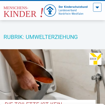
Menü
öffne
RUBRIK: UMWELTERZIEHUNG
DIE TOILETTE IST KEIN