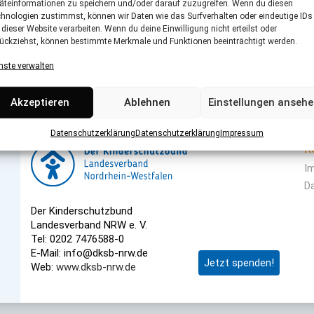
äteinformationen zu speichern und/oder darauf zuzugreifen. Wenn du diesen
hnologien zustimmst, können wir Daten wie das Surfverhalten oder eindeutige IDs
 dieser Website verarbeiten. Wenn du deine Einwilligung nicht erteilst oder
ückziehst, können bestimmte Merkmale und Funktionen beeinträchtigt werden.
nste verwalten
Akzeptieren
Ablehnen
Einstellungen anseh
Datenschutzerklärung
Datenschutzerklärung
Impressum
R
I
D
Der Kinderschutzbund
Landesverband NRW e. V.
Tel: 0202 7476588-0
E-Mail: info@dksb-nrw.de
Jetzt spenden!
Web:
www.dksb-nrw.de