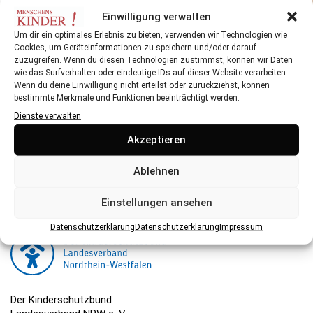
Einwilligung verwalten
Sommer, Sonne, Badespaß für die ganze Familie
Um dir ein optimales Erlebnis zu bieten, verwenden wir Technologien wie
Cookies, um Geräteinformationen zu speichern und/oder darauf
zuzugreifen. Wenn du diesen Technologien zustimmst, können wir Daten
wie das Surfverhalten oder eindeutige IDs auf dieser Website verarbeiten.
Wenn du deine Einwilligung nicht erteilst oder zurückziehst, können
bestimmte Merkmale und Funktionen beeinträchtigt werden.
Dienste verwalten
Herausgeber:
Akzeptieren
Der Kinderschutzbund NRW ist eine gemeinnützige
Organisation, die ihre Arbeit hauptsächlich über Spenden
Ablehnen
finanziert. Hier können Sie spenden.
Einstellungen ansehen
Datenschutzerklärung
Datenschutzerklärung
Impressum
Der Kinderschutzbund