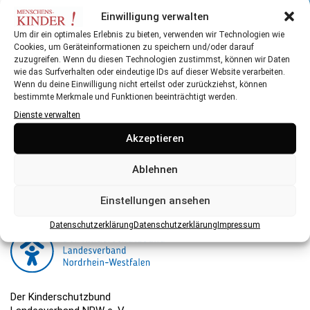
Kölner Kampagne gegen sexuelle Belästigung im
Einwilligung verwalten
Schwimmbad
Um dir ein optimales Erlebnis zu bieten, verwenden wir Technologien wie
Cookies, um Geräteinformationen zu speichern und/oder darauf
zuzugreifen. Wenn du diesen Technologien zustimmst, können wir Daten
wie das Surfverhalten oder eindeutige IDs auf dieser Website verarbeiten.
Wenn du deine Einwilligung nicht erteilst oder zurückziehst, können
bestimmte Merkmale und Funktionen beeinträchtigt werden.
Dienste verwalten
Herausgeber:
Akzeptieren
Der Kinderschutzbund NRW ist eine gemeinnützige
Organisation, die ihre Arbeit hauptsächlich über Spenden
Ablehnen
finanziert. Hier können Sie spenden.
Einstellungen ansehen
Datenschutzerklärung
Datenschutzerklärung
Impressum
Der Kinderschutzbund