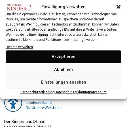
ELTERN AN
Einwilligung verwalten
Um dir ein optimales Erlebnis zu bieten, verwenden wir Technologien wie
Cookies, um Geräteinformationen zu speichern und/oder darauf
zuzugreifen. Wenn du diesen Technologien zustimmst, können wir Daten
wie das Surfverhalten oder eindeutige IDs auf dieser Website verarbeiten.
Wenn du deine Einwilligung nicht erteilst oder zurückziehst, können
bestimmte Merkmale und Funktionen beeinträchtigt werden.
Dienste verwalten
Herausgeber:
Akzeptieren
Der Kinderschutzbund NRW ist eine gemeinnützige
Organisation, die ihre Arbeit hauptsächlich über Spenden
Ablehnen
finanziert. Hier können Sie spenden.
Einstellungen ansehen
Datenschutzerklärung
Datenschutzerklärung
Impressum
Der Kinderschutzbund