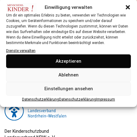
Einwilligung verwalten
Nur mit Bedacht und Vorsicht posten und teilen
Um dir ein optimales Erlebnis zu bieten, verwenden wir Technologien wie
Cookies, um Geräteinformationen zu speichern und/oder darauf
zuzugreifen. Wenn du diesen Technologien zustimmst, können wir Daten
wie das Surfverhalten oder eindeutige IDs auf dieser Website verarbeiten.
Wenn du deine Einwilligung nicht erteilst oder zurückziehst, können
bestimmte Merkmale und Funktionen beeinträchtigt werden.
Dienste verwalten
Herausgeber:
Akzeptieren
Der Kinderschutzbund NRW ist eine gemeinnützige
Organisation, die ihre Arbeit hauptsächlich über Spenden
Ablehnen
finanziert. Hier können Sie spenden.
Einstellungen ansehen
Datenschutzerklärung
Datenschutzerklärung
Impressum
Der Kinderschutzbund