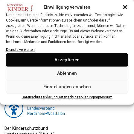
Einwilligung verwalten
Karten, Entspannungsbäder oder köstlicher Kuchen
Um dir ein optimales Erlebnis zu bieten, verwenden wir Technologien wie
Cookies, um Geräteinformationen zu speichern und/oder darauf
zuzugreifen. Wenn du diesen Technologien zustimmst, können wir Daten
wie das Surfverhalten oder eindeutige IDs auf dieser Website verarbeiten.
Wenn du deine Einwilligung nicht erteilst oder zurückziehst, können
bestimmte Merkmale und Funktionen beeinträchtigt werden.
Dienste verwalten
Herausgeber:
Akzeptieren
Der Kinderschutzbund NRW ist eine gemeinnützige
Organisation, die ihre Arbeit hauptsächlich über Spenden
Ablehnen
finanziert. Hier können Sie spenden.
Einstellungen ansehen
Datenschutzerklärung
Datenschutzerklärung
Impressum
Der Kinderschutzbund