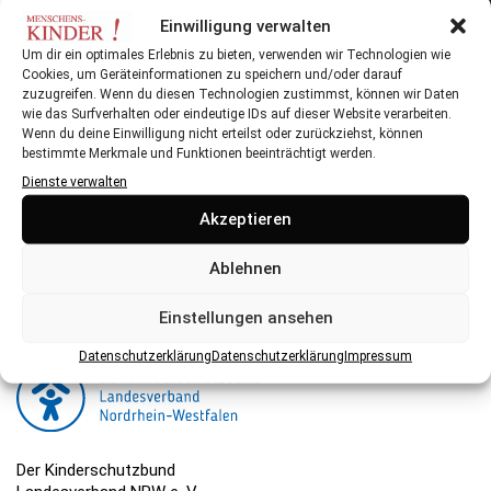
AUFHELLEN
Einwilligung verwalten
Um dir ein optimales Erlebnis zu bieten, verwenden wir Technologien wie
Cookies, um Geräteinformationen zu speichern und/oder darauf
zuzugreifen. Wenn du diesen Technologien zustimmst, können wir Daten
wie das Surfverhalten oder eindeutige IDs auf dieser Website verarbeiten.
Wenn du deine Einwilligung nicht erteilst oder zurückziehst, können
bestimmte Merkmale und Funktionen beeinträchtigt werden.
Dienste verwalten
Herausgeber:
Akzeptieren
Der Kinderschutzbund NRW ist eine gemeinnützige
Organisation, die ihre Arbeit hauptsächlich über Spenden
Ablehnen
finanziert. Hier können Sie spenden.
Einstellungen ansehen
Datenschutzerklärung
Datenschutzerklärung
Impressum
Der Kinderschutzbund