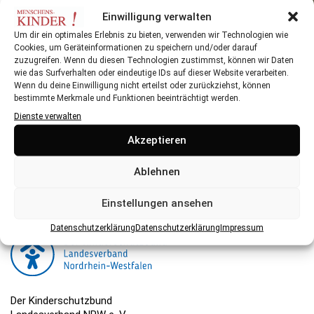
Ausflugstipps für den Herbst mit Kindern und
Einwilligung verwalten
Jugendlichen
Um dir ein optimales Erlebnis zu bieten, verwenden wir Technologien wie
Cookies, um Geräteinformationen zu speichern und/oder darauf
zuzugreifen. Wenn du diesen Technologien zustimmst, können wir Daten
wie das Surfverhalten oder eindeutige IDs auf dieser Website verarbeiten.
Wenn du deine Einwilligung nicht erteilst oder zurückziehst, können
bestimmte Merkmale und Funktionen beeinträchtigt werden.
Dienste verwalten
Herausgeber:
Akzeptieren
Der Kinderschutzbund NRW ist eine gemeinnützige
Organisation, die ihre Arbeit hauptsächlich über Spenden
Ablehnen
finanziert. Hier können Sie spenden.
Einstellungen ansehen
Datenschutzerklärung
Datenschutzerklärung
Impressum
Der Kinderschutzbund