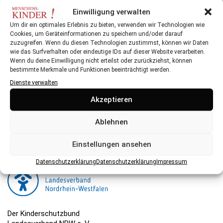
NORDWEST in Expertenrunde mit Prof. Dr. Dietrich
Einwilligung verwalten
Grönemeyer zum Medikamentenmangel
Um dir ein optimales Erlebnis zu bieten, verwenden wir Technologien wie
Cookies, um Geräteinformationen zu speichern und/oder darauf
zuzugreifen. Wenn du diesen Technologien zustimmst, können wir Daten
wie das Surfverhalten oder eindeutige IDs auf dieser Website verarbeiten.
Wenn du deine Einwilligung nicht erteilst oder zurückziehst, können
bestimmte Merkmale und Funktionen beeinträchtigt werden.
Dienste verwalten
Herausgeber:
Akzeptieren
Der Kinderschutzbund NRW ist eine gemeinnützige
Organisation, die ihre Arbeit hauptsächlich über Spenden
Ablehnen
finanziert. Hier können Sie spenden.
Einstellungen ansehen
Datenschutzerklärung
Datenschutzerklärung
Impressum
Der Kinderschutzbund